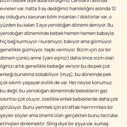
bizim bebek diye adlandırdığımız canlıların aslında
evreleri var, hatta 9 ay dediğimiz hamileliğini aslında 12
ay olduğunu savunan bilim insanları / doktorlar var, o
yüzden bu kalan 3 aya
yenidoğan dönemi
deniyor. Bu
yenidoğan döneminde bebek hemen hemen babayla
hiç bağ kurmuyor / kuramıyor, bakıyor ama görmüyor,
genellikle gülmüyor, tepki vermiyor. Bizim için zor bir
dönem çünkü anne (yani eşiniz) daha önce sizin olan
ilginizi artık genellikle bebeğe veriyor bu da pek çok
erkeği bunalıma sokabiliyor (muş), bu dönemde pek
çok sıkıntı yaşayan evlilik de var. Her neyse konumuz
bu değil, bu yenidoğan döneminde bebeklerin gaz
sıkıntısı çok oluyor, özellikle erkek bebeklerde daha çok
görülüyor. Bunu yenmek için etraftaki herrrrrrrkes bir
şeyler söyler ama önemli olan gerçekten bunu tecrübe
etmişleri dinlemektir. Sling diye bir eşya var, kumaş