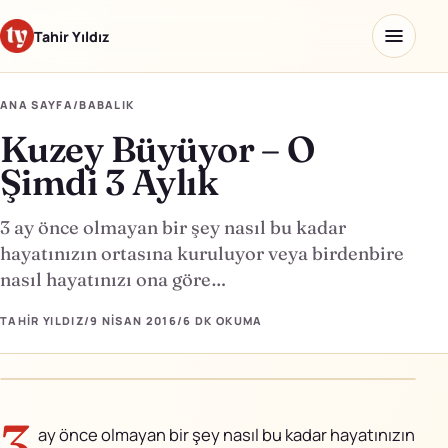
Tahir Yıldız
ANA SAYFA
/
BABALIK
Kuzey Büyüyor – O
Ana sayfa
Şimdi 3 Aylık
Blog
3 ay önce olmayan bir şey nasıl bu kadar
Hakkımda
hayatınızın ortasına kuruluyor veya birdenbire
nasıl hayatınızı ona göre…
Kaydettiklerim
TAHIR YILDIZ
/
9 NISAN 2016
/
6 DK
OKUMA
Ürünler
Yapay Zeka Okulu
↗
3
ay önce olmayan bir şey nasıl bu kadar hayatınızın