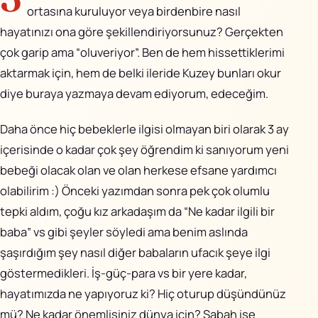
AiPixo
↗
ortasına kuruluyor veya birdenbire nasıl
hayatınızı ona göre şekillendiriyorsunuz? Gerçekten
Movioo
↗
çok garip ama “oluveriyor”. Ben de hem hissettiklerimi
aktarmak için, hem de belki ileride Kuzey bunları okur
İletişim
diye buraya yazmaya devam ediyorum, edeceğim.
Instagram
Daha önce hiç bebeklerle ilgisi olmayan biri olarak 3 ay
içerisinde o kadar çok şey öğrendim ki sanıyorum yeni
X
bebeği olacak olan ve olan herkese efsane yardımcı
LinkedIn
olabilirim :) Önceki yazımdan sonra pek çok olumlu
tepki aldım, çoğu kız arkadaşım da “Ne kadar ilgili bir
YouTube
baba” vs gibi şeyler söyledi ama benim aslında
şaşırdığım şey nasıl diğer babaların ufacık şeye ilgi
Görünüm
göstermedikleri. İş-güç-para vs bir yere kadar,
hayatımızda ne yapıyoruz ki? Hiç oturup düşündünüz
mü? Ne kadar önemlisiniz dünya için? Sabah işe