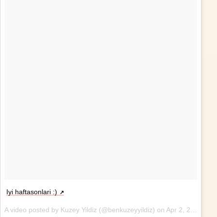
Iyi haftasonlari :)
A video posted by Kuzey Yildiz (@benkuzeyyildiz) on
Apr 2, 2016 at 1:54am PDT