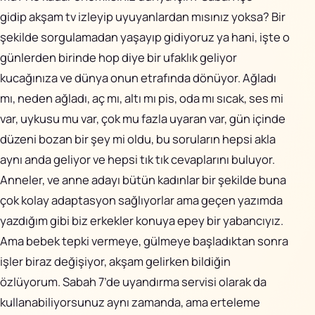
gidip akşam tv izleyip uyuyanlardan mısınız yoksa? Bir
şekilde sorgulamadan yaşayıp gidiyoruz ya hani, işte o
günlerden birinde hop diye bir ufaklık geliyor
kucağınıza ve dünya onun etrafında dönüyor. Ağladı
mı, neden ağladı, aç mı, altı mı pis, oda mı sıcak, ses mi
var, uykusu mu var, çok mu fazla uyaran var, gün içinde
düzeni bozan bir şey mi oldu, bu soruların hepsi akla
aynı anda geliyor ve hepsi tık tık cevaplarını buluyor.
Anneler, ve anne adayı bütün kadınlar bir şekilde buna
çok kolay adaptasyon sağlıyorlar ama geçen yazımda
yazdığım gibi biz erkekler konuya epey bir yabancıyız.
Ama bebek tepki vermeye, gülmeye başladıktan sonra
işler biraz değişiyor, akşam gelirken bildiğin
özlüyorum. Sabah 7’de uyandırma servisi olarak da
kullanabiliyorsunuz aynı zamanda, ama erteleme