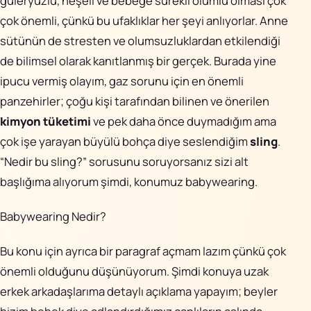
güleryüzlü, neşeli ve bebeğe sürekli olumlu olması çok
çok önemli, çünkü bu ufaklıklar her şeyi anlıyorlar. Anne
sütünün de stresten ve olumsuzluklardan etkilendiği
de bilimsel olarak kanıtlanmış bir gerçek. Burada yine
ipucu vermiş olayım, gaz sorunu için en önemli
panzehirler; çoğu kişi tarafından bilinen ve önerilen
kimyon tüketimi
ve pek daha önce duymadığım ama
çok işe yarayan büyülü bohça diye seslendiğim
sling
.
“Nedir bu sling?” sorusunu soruyorsanız sizi alt
başlığıma alıyorum şimdi, konumuz babywearing.
Babywearing Nedir?
Bu konu için ayrıca bir paragraf açmam lazım çünkü çok
önemli olduğunu düşünüyorum. Şimdi konuya uzak
erkek arkadaşlarıma detaylı açıklama yapayım; beyler