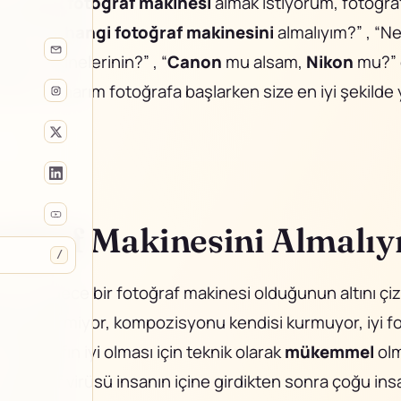
le “
DSLR fotoğraf makinesi
almak istiyorum, fotoğra
lmiyorum,
hangi fotoğraf makinesini
almalıyım?” , “Ne 
raf makinelerinin?” , “
Canon
mu alsam,
Nikon
mu?” 
erdim, umarım fotoğrafa başlarken size en iyi şekilde
oğraf Makinesini Almalı
/
un sadece bir fotoğraf makinesi olduğunun altını çi
ndisi getirmiyor, kompozisyonu kendisi kurmuyor, iyi f
 fotoğrafın iyi olması için teknik olarak
mükemmel
olm
fotoğraf virüsü insanın içine girdikten sonra çoğu ins