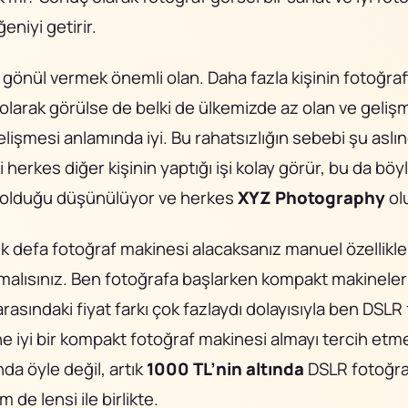
eniyi getirir.
a gönül vermek önemli olan. Daha fazla kişinin fotoğraf
olarak görülse de belki de ülkemizde az olan ve geliş
lişmesi anlamında iyi. Bu rahatsızlığın sebebi şu aslı
 herkes diğer kişinin yaptığı işi kolay görür, bu da böy
y olduğu düşünülüyor ve herkes
XYZ Photography
ol
k defa fotoğraf makinesi alacaksanız manuel özellikle
lmalısınız. Ben fotoğrafa başlarken kompakt makinele
rasındaki fiyat farkı çok fazlaydı dolayısıyla ben DSLR
e iyi bir kompakt fotoğraf makinesi almayı tercih et
da öyle değil, artık
1000 TL’nin altında
DSLR fotoğra
 de lensi ile birlikte.