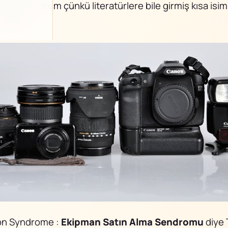
stalık diyorum çünkü literatürlere bile girmiş kısa isimle
şakalar :)
ion Syndrome :
Ekipman Satın Alma Sendromu
diye 