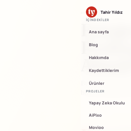
Tahir Yıldız
ANA SAYFA
/
FOTOĞRAF
İÇINDEKILER
Fotoğr
Ana sayfa
Profes
Blog
Almal
Hakkımda
Kaydettiklerim
Bu yazıyı özelli
Ürünler
bir şey bilmiyor
PROJELER
Yapay Zeka Okulu
AiPixo
Movioo