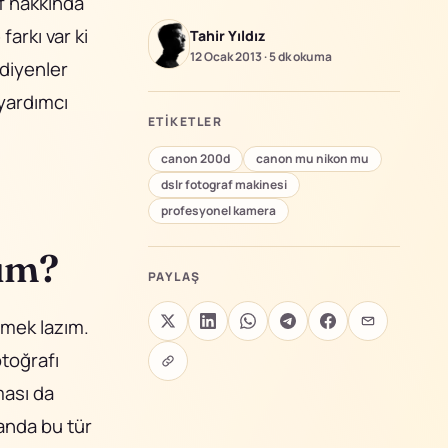
f hakkında
farkı var ki
Tahir Yıldız
12 Ocak 2013
·
5 dk
okuma
diyenler
 yardımcı
ETIKETLER
canon 200d
canon mu nikon mu
dslr fotograf makinesi
profesyonel kamera
yım?
PAYLAŞ
zmek lazım.
otoğrafı
ası da
anda bu tür