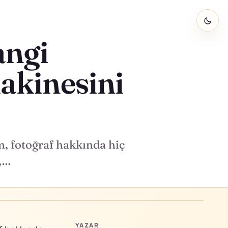
angi
akinesini
m, fotoğraf hakkında hiç
 ,…
YAZAR