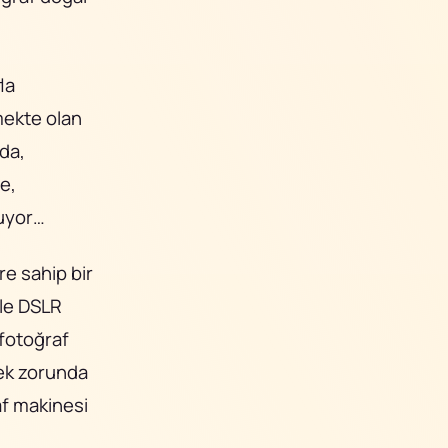
la
mekte olan
nda,
le,
uyor…
re sahip bir
rle DSLR
 fotoğraf
mek zorunda
f makinesi