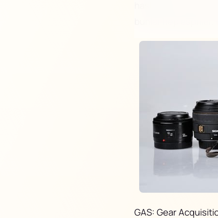
hastalıklar oluyor. Ha
bunlar hep espriler, 
GAS: Gear Acquisit