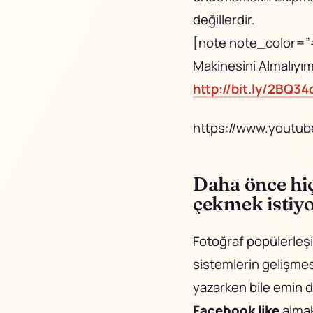
değillerdir.
[note note_color=”
Makinesini Almalıyım
http://bit.ly/2BQ34
https://www.youtu
Daha önce hiç
çekmek istiyo
Fotoğraf popülerleşiy
sistemlerin gelişmes
yazarken bile emin d
Facebook like
almak