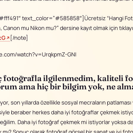
#fff491″ text_color=”#585858″]Ücretsiz “Hangi Fot
, Canon mu Nikon mu?” dersine kayıt olmak için tıklay
cG
[/note]
be.com/watch?v=UrqkpmZ-GNI
 fotoğrafla ilgilenmedim, kaliteli f
rum ama hiç bir bilgim yok, ne alm
or, son yıllarda özellikle sosyal mecraların patlaması
iyle beraber herkes daha iyi fotoğraflar çekmek istiyo
eğilim. Daha iyi fotoğraf çekmek mi istiyorlar yoksa d
 mı? Sonuç olarak fotoğraf görsel bir sanat ve iyi fot