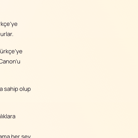
rkçe’ye
urlar.
Türkçe’ye
e Canon’u
‘a sahip olup
ıklara
u
 ama her şey