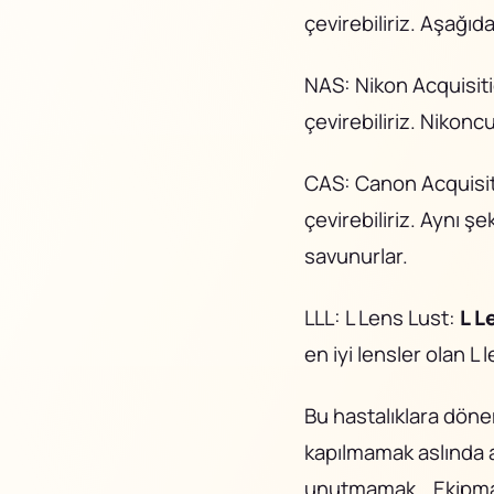
çevirebiliriz. Aşağıd
NAS: Nikon Acquisi
çevirebiliriz. Nikoncu
CAS: Canon Acquisi
çevirebiliriz. Aynı ş
savunurlar.
LLL: L Lens Lust:
L L
en iyi lensler olan L
Bu hastalıklara döne
kapılmamak aslında 
unutmamak… Ekipmanla