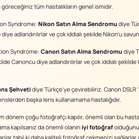
a göreceğiniz tüm hastalıkların genel ismidir.
tion Syndrome:
Nikon Satın Alma Sendromu
diye Tü
 diye adlandırılırlar ve çok iddialı şekilde Nikon’u savun
tion Syndrome:
Canon Satın Alma Sendromu
diye 
ekilde Canoncu diye adlandırılırlar ve çok iddialı şekild
ens Şehveti
diye Türkçe’ye çevirebiliriz. Canon DSLR 
 lenslerden başka lens kullanamama hastalığıdır.
m dönem çoğu fotoğrafçı kapılır, önemli olan bu hastal
ama kapılsanız da önemli olanın
iyi fotoğraf
olduğun
r tabii ki daha kaliteli fotoğraf çekmenizi sağlarlar