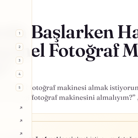
afa Başlarken H
1
yonel Fotoğraf M
2
ı?
3
4
kle “DSLR fotoğraf makinesi almak istiyoru
5
um, hangi fotoğraf makinesini almalıyım?”
↗
↗
↗