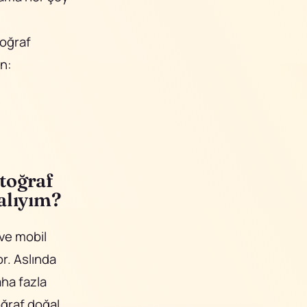
oğraf
ın:
otoğraf
alıyım?
 ve mobil
r. Aslında
aha fazla
oğraf doğal