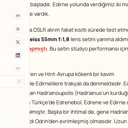
culuğumuza başladık. Edirne yolunda verdiğimiz iki m
gibi Edirne ye vardık.
lerde yanıma DSLR alırım fakat kısıtlı sürede test et
ony A7R+ Zeiss 55mm f:1,8
lens setini yanıma aldı
 önce Tahir yapmıştı
. Bu setin stüdyo performansı içi
e adlarını veren ve Hint-Avrupa kökenli bir kavim
/
ur. Bu sebeple Edirnelilere trakyalı da denmektedir.
E
unanca ismi olan Hadrianoupolis (Hadrianus’un kurduğu
 sözcüğünün Türkçe’de Edrenebol, Edrene ve Edirne 
nkü halini almıştır. Başka bir ihtimal de, gene Hadria
rin Bulgarca adı Odrin’den evrimleşmiş olmasıdır. Uzun