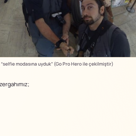
“selfie modasına uyduk” (Go Pro Hero ile çekilmiştir)
üzergahımız;