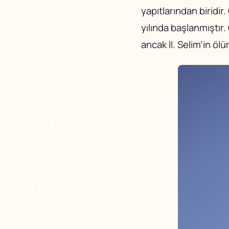
yapıtlarından biridi
yılında başlanmıştı
ancak II. Selim’in öl