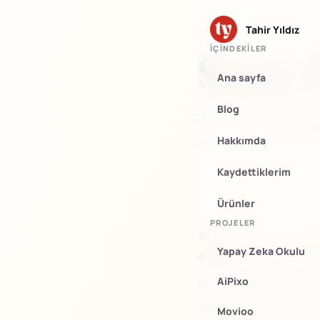
Tahir Yıldız
ANA SAYFA
/
FOTOĞRAF
İÇINDEKILER
Sony 
Ana sayfa
Blog
23 Mart Pazar gü
sınır şehrimiz 
Hakkımda
Kaydettiklerim
Ürünler
PROJELER
2
3 Mart Pazar g
Yapay Zeka Okulu
amacıyla sınır 
AiPixo
sebebiyle gerçekleşt
Yaklaşık -eğitmenler
Movioo