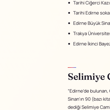
Tarihi Ciğerci Kaz
Tarihi Edirne sokak
Edirne Büyük Sin
Trakya Üniversite
Edirne İkinci Bay
Selimiye 
“Edirne’de bulunan, O
Sinan’ın 90 (bazı kit
dediği Selimiye Cam