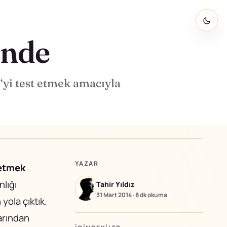
inde
‘yi test etmek amacıyla
YAZAR
 etmek
nlığı
Tahir Yıldız
31 Mart 2014
·
8 dk
okuma
yola çıktık.
larından