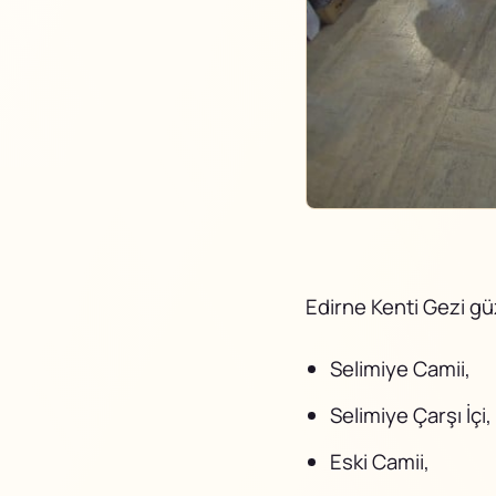
Edirne Kenti Gezi g
Selimiye Camii,
Selimiye Çarşı İçi,
Eski Camii,