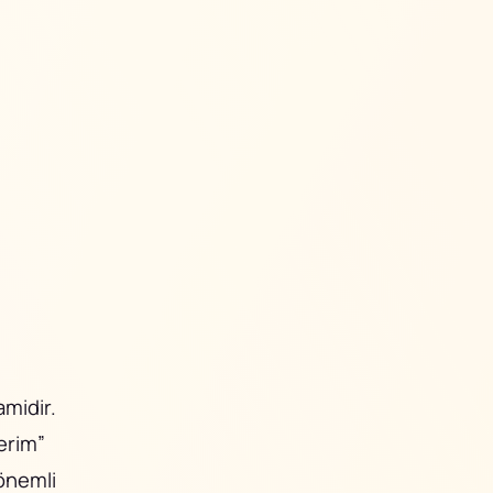
amidir.
serim”
önemli