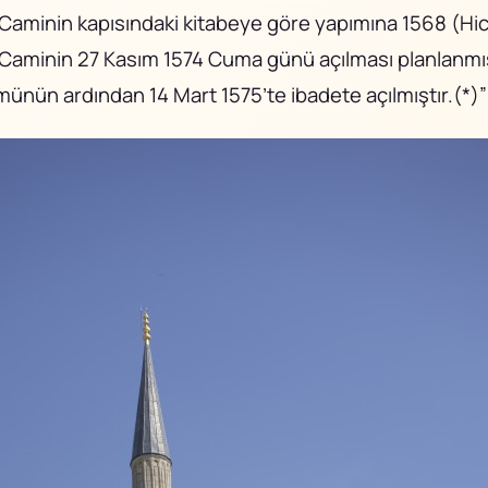
r. Caminin kapısındaki kitabeye göre yapımına 1568 (Hi
r. Caminin 27 Kasım 1574 Cuma günü açılması planlanm
ümünün ardından 14 Mart 1575’te ibadete açılmıştır.(*)”