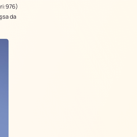
cri:976)
ışsa da