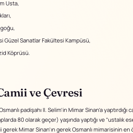
ım Usta,
ları,
agoğu,
si Güzel Sanatlar Fakültesi Kampüsü,
ezid Köprüsü.
Camii ve Çevresi
smanlı padişahı II. Selim’in Mimar Sinan’a yaptırdığı c
aplarda 80 olarak geçer) yaşında yaptığı ve “ustalık e
ii gerek Mimar Sinan’ın gerek Osmanlı mimarisinin en 