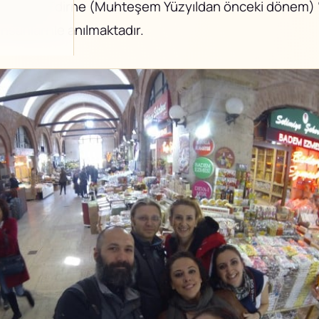
k yapan Edirne (Muhteşem Yüzyıldan önceki dönem) “
nsanları ile anılmaktadır.