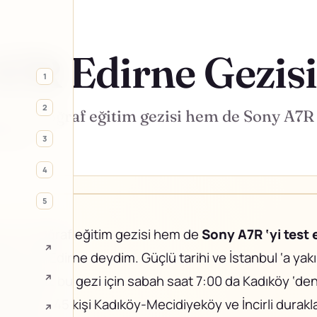
A7R Edirne Gezis
1
2
nü fotoğraf eğitim gezisi hem de Sony A7R 
Edirne…
3
4
5
ünü fotoğraf eğitim gezisi hem de
Sony A7R ‘yi test
↗
şehrimiz Edirne deydim. Güçlü tarihi ve İstanbul ‘a yakı
↗
irdiğimiz bu gezi için sabah saat 7:00 da Kadıköy ‘den 
de dahil- 45 kişi Kadıköy-Mecidiyeköy ve İncirli durak
↗