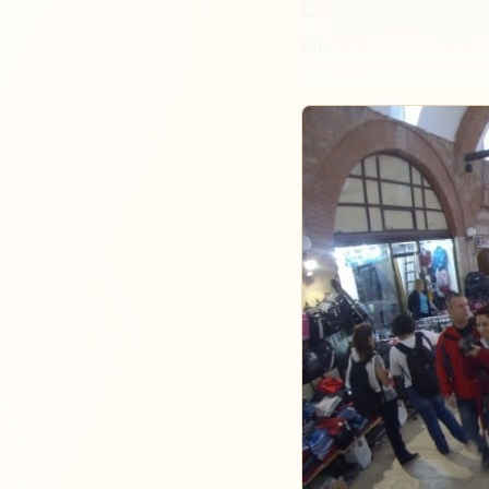
Osmanlıya başkentli
lehçesiyle ve neşeli i