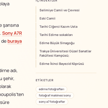
İÇINDEKILER
olaya
Selimiye Camii ve Çevresi
Eski Camii
me şansına
Tarihi Ciğerci Kazım Usta
m.
Sony A7R
Tarihi Edirne sokakları
n de
buraya
Edirne Büyük Sinagoğu
Trakya Üniversitesi Güzel Sanatlar
Fakültesi Kampüsü;
Edirne İkinci Bayezid Köprüsü
dirne
adı,
 şehir,
ETIKETLER
olarak
edirne fotoğrafları
noupolis’ten
fotoğraf makinesi sony
 süre
sony a7 fotoğraflar