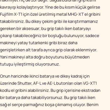
kavrayışı kolaylaştırıyor. Yine de bu kısım küçük gelirse
Fujifilm X-T1 için özel üretilmiş metal MHG-XT el gribini
takabilirsiniz. Bu dikey çekim gribi ile karıştırmamanız
gereken bir aksesuar; bu grip takılı iken bataryayı
çıkarıp takabileceğiniz bir boşluğu bulunuyor, sadece
makineyi yatay tutarkenki gribi biraz daha
genişletirken alt tarafa ayrıca grip olarak eklenmiyor.
Yani makineyi alta doğru boyutunu büyütmeden
tutuşu iyileştirmiş oluyorsunuz.
Onun haricinde ikinci batarya ve dikey kadraj için
üzerinde Shutter, AF-L ve AE-L butonları olan VG-XT1
kodlu el gribini alabilirsiniz. Bu grip içerisine ekstradan
bir batarya daha takabiliyorsunuz. Bu grip takılı iken
sağ el serçe parmağınız boşa çıkmamış oluyor. Benim