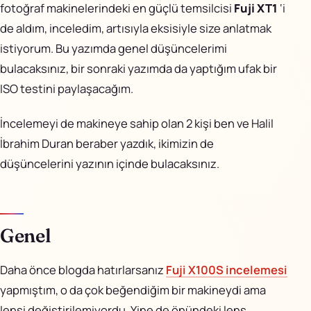
AiPixo
↗
fotoğraf makinelerindeki en güçlü temsilcisi
Fuji XT1
‘i
de aldım, inceledim, artısıyla eksisiyle size anlatmak
Movioo
↗
istiyorum. Bu yazımda genel düşüncelerimi
bulacaksınız, bir sonraki yazımda da yaptığım ufak bir
İletişim
ISO testini paylaşacağım.
Instagram
İncelemeyi de makineye sahip olan 2 kişi ben ve
Halil
İbrahim Duran
beraber yazdık, ikimizin de
X
düşüncelerini yazının içinde bulacaksınız.
LinkedIn
YouTube
Genel
Görünüm
Daha önce blogda hatırlarsanız
Fuji X100S incelemesi
yapmıştım, o da çok beğendiğim bir makineydi ama
lensi değiştirilemiyordu. Yine de önündeki lens