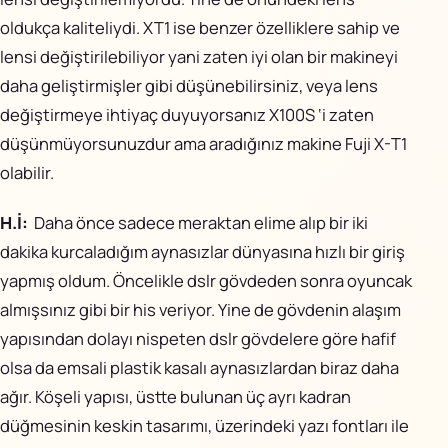
oldukça kaliteliydi. XT1 ise benzer özelliklere sahip ve
lensi değiştirilebiliyor yani zaten iyi olan bir makineyi
daha geliştirmişler gibi düşünebilirsiniz, veya lens
değiştirmeye ihtiyaç duyuyorsanız X100S ‘i zaten
düşünmüyorsunuzdur ama aradığınız makine Fuji X-T1
olabilir.
H.İ:
Daha önce sadece meraktan elime alıp bir iki
dakika kurcaladığım aynasızlar dünyasına hızlı bir giriş
yapmış oldum. Öncelikle dslr gövdeden sonra oyuncak
almışsınız gibi bir his veriyor. Yine de gövdenin alaşım
yapısından dolayı nispeten dslr gövdelere göre hafif
olsa da emsali plastik kasalı aynasızlardan biraz daha
ağır. Köşeli yapısı, üstte bulunan üç ayrı kadran
düğmesinin keskin tasarımı, üzerindeki yazı fontları ile