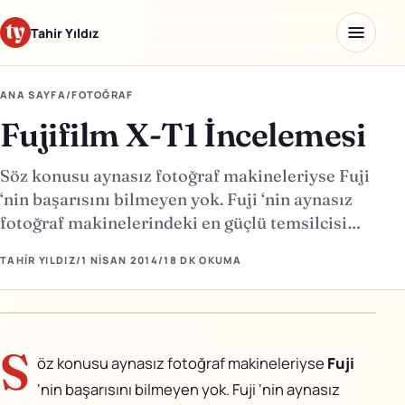
Tahir Yıldız
ANA SAYFA
/
FOTOĞRAF
Fujifilm X-T1 İncelemesi
Ana sayfa
Blog
Söz konusu aynasız fotoğraf makineleriyse Fuji
‘nin başarısını bilmeyen yok. Fuji ‘nin aynasız
Hakkımda
fotoğraf makinelerindeki en güçlü temsilcisi…
Kaydettiklerim
TAHIR YILDIZ
/
1 NISAN 2014
/
18 DK
OKUMA
Ürünler
S
öz konusu aynasız fotoğraf makineleriyse
Fuji
Yapay Zeka Okulu
↗
‘nin başarısını bilmeyen yok. Fuji ‘nin aynasız