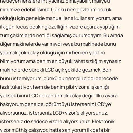
netleyen lenslere ihtiyacınız olmayabilir, maliyeti
minimize edebilirsiniz. Çünkü ben gözlerim bozuk
olduğu için genelde manuel lens kullanamıyorum, ama
ilk gün focus peaking özelliğini vizöre açarak yaptığım
tüm çekimlerde netliği sağlamış durumdayım. Bu arada
diğer makinelerde var mıydı veya bu makinede bunu
yapmak çok kolay olduğu için mi hemen yaptım
bilmiyorum ama benim en büyük rahatsızlığım aynasız
makinelerde sürekli LCD açık şekilde gezmek. Ben
bunu istemiyorum, çünkü bu hem pili ciddi derecede
hızlı tüketiyor, hem de benim gibi vizör alışkanlığı
yüksek birini LCD ile kandırmak kolay değil. İlk o ayara
bakıyorum genelde, görüntüyü isterseniz LCD’ye
alıyorsunuz, isterseniz LCD+vizör’e alıyorsunuz,
isterseniz de sadece vizöre alıyorsunuz. Elektronik
vizör müthiş çalışıyor, hatta sanıyorum ilk defa bir