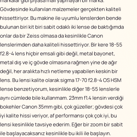
markalar gibi piyasa malı yapmayan bir marka.
Gövdesinde kullanılan malzemeler gerçekten kaliteli
hissettiriyor. Bu makine ile uyumlu lenslerden bende
bulunan biri kit biri sabit odaklı iki lense de baktığımda
onlar da bir Zeiss olmasa da kesinlikle Canon
lenslerimden daha kaliteli hissettiriyor. Bir kere 18-55
f2.8-4 lens hiçbir emsali gibi değil, metal bayonet,
metal dış ve iç gövde olmasına rağmen yine de ağır
değil, her aralıkta hızlı netleme yapabilen keskin bir
lens. Bu lensi kalite olarak sigma 17-70 f2.8-4 OS HSM
lense benzetiyorum, kesinlikle diğer 18-55 lenslerle
aynı cümlede bile kullanmam. 23mm f1.4 lensin verdiği
bokehler Canon 35mm gibi, çok güzeller; gövdesi çok
iyi kalite hissi veriyor, af performansı çok çok iyi, bu
lensi kesinlikle tavsiye ederim. Eğer bir zoom bir sabit
ile başlayacaksanız kesinlikle bu ikili ile başlayın.