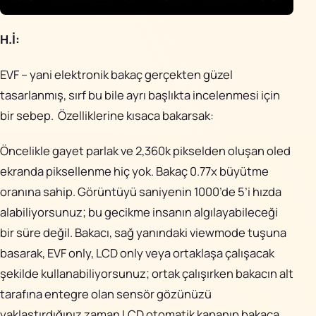
H.İ:
EVF – yani elektronik bakaç gerçekten güzel
tasarlanmış, sırf bu bile ayrı başlıkta incelenmesi için
bir sebep. Özelliklerine kısaca bakarsak:
Öncelikle gayet parlak ve 2,360k pikselden oluşan oled
ekranda piksellenme hiç yok. Bakaç 0.77x büyütme
oranına sahip. Görüntüyü saniyenin 1000’de 5’i hızda
alabiliyorsunuz; bu gecikme insanın algılayabileceği
bir süre değil. Bakacı, sağ yanındaki viewmode tuşuna
basarak, EVF only, LCD only veya ortaklaşa çalışacak
şekilde kullanabiliyorsunuz; ortak çalışırken bakacın alt
tarafına entegre olan sensör gözünüzü
yaklaştırdığınız zaman LCD otomatik kapanıp bakaca