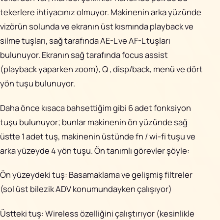
tekerlere ihtiyacınız olmuyor. Makinenin arka yüzünde
vizörün solunda ve ekranın üst kısmında playback ve
silme tuşları, sağ tarafında AE-L ve AF-L tuşları
bulunuyor. Ekranın sağ tarafında focus assist
(playback yaparken zoom), Q , disp/back, menü ve dört
yön tuşu bulunuyor.
Daha önce kısaca bahsettiğim gibi 6 adet fonksiyon
tuşu bulunuyor; bunlar makinenin ön yüzünde sağ
üstte 1 adet tuş, makinenin üstünde fn / wi-fi tuşu ve
arka yüzeyde 4 yön tuşu. Ön tanımlı görevler şöyle:
Ön yüzeydeki tuş: Basamaklama ve gelişmiş filtreler
(sol üst bilezik ADV konumundayken çalışıyor)
Üstteki tuş: Wireless özelliğini çalıştırıyor (kesinlikle