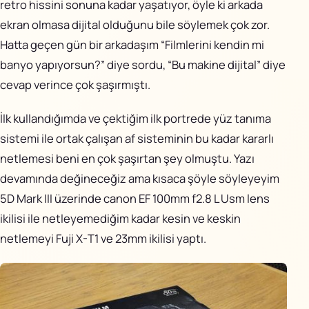
retro hissini sonuna kadar yaşatıyor, öyle ki arkada
ekran olmasa dijital olduğunu bile söylemek çok zor.
Hatta geçen gün bir arkadaşım “Filmlerini kendin mi
banyo yapıyorsun?” diye sordu, “Bu makine dijital” diye
cevap verince çok şaşırmıştı.
İlk kullandığımda ve çektiğim ilk portrede yüz tanıma
sistemi ile ortak çalışan af sisteminin bu kadar kararlı
netlemesi beni en çok şaşırtan şey olmuştu. Yazı
devamında değineceğiz ama kısaca şöyle söyleyeyim
5D Mark III üzerinde canon EF 100mm f2.8 L Usm lens
ikilisi ile netleyemediğim kadar kesin ve keskin
netlemeyi Fuji X-T1 ve 23mm ikilisi yaptı.