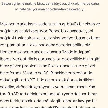
Battery grip ile makine biraz daha büyüyor, dik çekimlerde daha
iyi hale geliyor ama grip olmadan da gayet iyi.
Makinenin arka kısmı sade tutulmuş, büyük bir ekran ve
sağda tuşlar sizi karşılıyor. Bence bu kısımdaki, yani
sağdaki tuşlar biraz kalitesiz hissi veriyor, basmak biraz
zor, parmaklarınız kalınsa daha da zorlanabilirsiniz.
Hemen makinenin sağ alt kısmına “
Made in Japan
”
ibaresi yerleştirilmiş durumda, bu da özellikle bizim gibi
biraz güven problemi olan ülke kullanıcıları için güzel
bir referans. Vizörün de DSLR makinelerin çoğunda
olduğu gibi artık XT-1 ‘de de orta olduğuna da dikkat
çekelim, vizör oldukça aydınlık ve kullanımı rahat. Yan
tarafta SD kart girişinin bulunduğu yerin dokusu biraz
daha farklı, tahmin edeceğiniz gibi daha az kaygan bir
yapı kullanılmış, bu arada tek SD kart girişi bulunuyor.