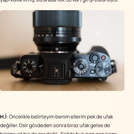
H.İ
: Öncelikle belirteyim benim ellerim pek de ufak
değiller. Dslr gövdeden sonra biraz ufak gelse de
hakimiyet hiç de zor değil. Sağda bulunan grip kısmı