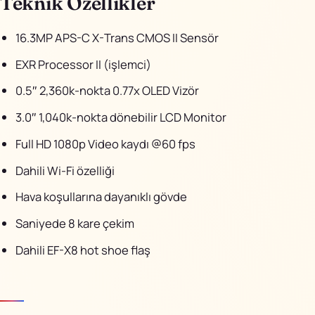
Teknik Özellikler
16.3MP APS-C X-Trans CMOS II Sensör
EXR Processor II (işlemci)
0.5″ 2,360k-nokta 0.77x OLED Vizör
3.0″ 1,040k-nokta dönebilir LCD Monitor
Full HD 1080p Video kaydı @60 fps
Dahili Wi-Fi özelliği
Hava koşullarına dayanıklı gövde
Saniyede 8 kare çekim
Dahili EF-X8 hot shoe flaş