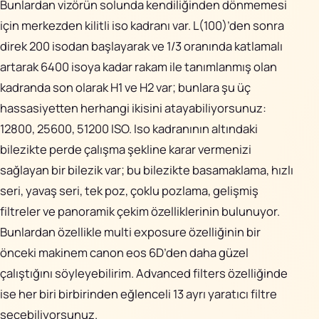
Bunlardan vizörün solunda kendiliğinden dönmemesi
için merkezden kilitli iso kadranı var. L(100)’den sonra
direk 200 isodan başlayarak ve 1/3 oranında katlamalı
artarak 6400 isoya kadar rakam ile tanımlanmış olan
kadranda son olarak H1 ve H2 var; bunlara şu üç
hassasiyetten herhangi ikisini atayabiliyorsunuz:
12800, 25600, 51200 ISO. Iso kadranının altındaki
bilezikte perde çalışma şekline karar vermenizi
sağlayan bir bilezik var; bu bilezikte basamaklama, hızlı
seri, yavaş seri, tek poz, çoklu pozlama, gelişmiş
filtreler ve panoramik çekim özelliklerinin bulunuyor.
Bunlardan özellikle multi exposure özelliğinin bir
önceki makinem canon eos 6D’den daha güzel
çalıştığını söyleyebilirim.
Advanced filters
özelliğinde
ise her biri birbirinden eğlenceli 13 ayrı yaratıcı filtre
seçebiliyorsunuz.