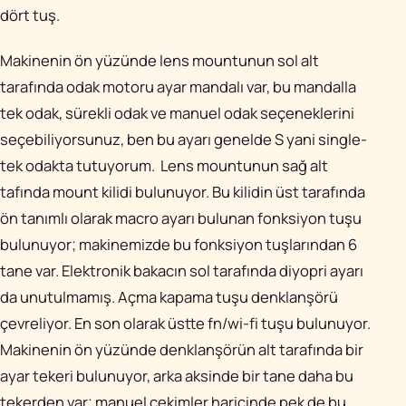
dört tuş.
Makinenin ön yüzünde lens mountunun sol alt
tarafında odak motoru ayar mandalı var, bu mandalla
tek odak, sürekli odak ve manuel odak seçeneklerini
seçebiliyorsunuz, ben bu ayarı genelde S yani single-
tek odakta tutuyorum. Lens mountunun sağ alt
tafında mount kilidi bulunuyor. Bu kilidin üst tarafında
ön tanımlı olarak macro ayarı bulunan fonksiyon tuşu
bulunuyor; makinemizde bu fonksiyon tuşlarından 6
tane var. Elektronik bakacın sol tarafında diyopri ayarı
da unutulmamış. Açma kapama tuşu denklanşörü
çevreliyor. En son olarak üstte fn/wi-fi tuşu bulunuyor.
Makinenin ön yüzünde denklanşörün alt tarafında bir
ayar tekeri bulunuyor, arka aksinde bir tane daha bu
tekerden var; manuel çekimler haricinde pek de bu