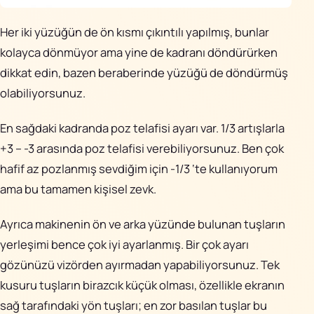
Her iki yüzüğün de ön kısmı çıkıntılı yapılmış, bunlar
kolayca dönmüyor ama yine de kadranı döndürürken
dikkat edin, bazen beraberinde yüzüğü de döndürmüş
olabiliyorsunuz.
En sağdaki kadranda poz telafisi ayarı var. 1/3 artışlarla
+3 – -3 arasında poz telafisi verebiliyorsunuz. Ben çok
hafif az pozlanmış sevdiğim için -1/3 ‘te kullanıyorum
ama bu tamamen kişisel zevk.
Ayrıca makinenin ön ve arka yüzünde bulunan tuşların
yerleşimi bence çok iyi ayarlanmış. Bir çok ayarı
gözünüzü vizörden ayırmadan yapabiliyorsunuz. Tek
kusuru tuşların birazcık küçük olması, özellikle ekranın
sağ tarafındaki yön tuşları; en zor basılan tuşlar bu