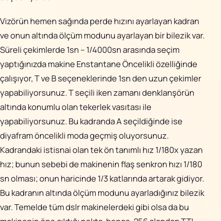
Vizörün hemen sağında perde hızını ayarlayan kadran
ve onun altında ölçüm modunu ayarlayan bir bilezik var.
Süreli çekimlerde 1sn – 1/4000sn arasında seçim
yaptığınızda makine
Enstantane Öncelikli
özelliğinde
çalışıyor, T ve B seçeneklerinde 1sn den uzun çekimler
yapabiliyorsunuz. T seçili iken zamanı denklanşörün
altında konumlu olan tekerlek vasıtası ile
yapabiliyorsunuz. Bu kadranda A seçildiğinde ise
diyafram öncelikli moda geçmiş oluyorsunuz.
Kadrandaki istisnai olan tek ön tanımlı hız 1/180x yazan
hız; bunun sebebi de makinenin flaş senkron hızı 1/180
sn olması; onun haricinde 1/3 katlarında artarak gidiyor.
Bu kadranın altında ölçüm modunu ayarladığınız bilezik
var. Temelde tüm dslr makinelerdeki gibi olsa da bu