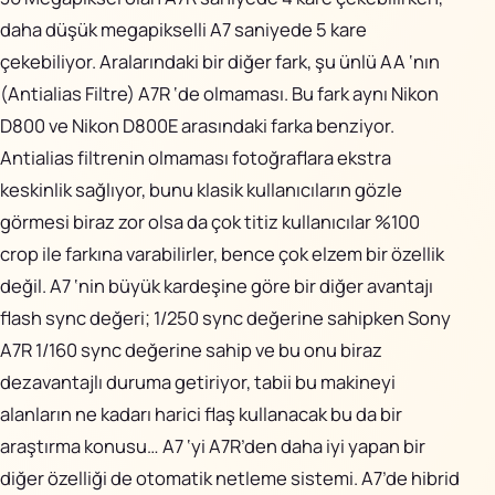
daha düşük megapikselli A7 saniyede 5 kare
çekebiliyor. Aralarındaki bir diğer fark, şu ünlü AA ‘nın
(Antialias Filtre) A7R ‘de olmaması. Bu fark aynı Nikon
D800 ve Nikon D800E arasındaki farka benziyor.
Antialias filtrenin olmaması fotoğraflara ekstra
keskinlik sağlıyor, bunu klasik kullanıcıların gözle
görmesi biraz zor olsa da çok titiz kullanıcılar %100
crop ile farkına varabilirler, bence çok elzem bir özellik
değil. A7 ‘nin büyük kardeşine göre bir diğer avantajı
flash sync değeri; 1/250 sync değerine sahipken Sony
A7R 1/160 sync değerine sahip ve bu onu biraz
dezavantajlı duruma getiriyor, tabii bu makineyi
alanların ne kadarı harici flaş kullanacak bu da bir
araştırma konusu… A7 ‘yi A7R’den daha iyi yapan bir
diğer özelliği de otomatik netleme sistemi. A7’de hibrid