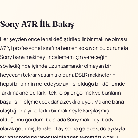
Sony A7R İlk Bakış
Her şeyden önce lensi değiştirilebilir bir makine olması
A7 ‘yi profesyonel sınıfına hemen sokuyor, bu durumda
Sony bana makineyi incelemem için vereceğini
söylediğinde içimde uzun zamandır olmayan bir
heyecanı tekrar yaşamış oldum. DSLR makinelerin
hepsi birbirinin neredeyse aynısı olduğu bir dönemde
farklımakineler, farklı teknolojiler görmek ve bunların
başarısını ölçmek çok daha zevkli oluyor. Makine bana
ulaştığında yine farklı bir makineyle karşılaşmış
olduğumu gördüm, bu arada Sony makineyi body
olarak getirmiş, lensleri 1 ay sonra gelecek, dolayısıyla
bir adaptörle beraber
Voiglander 35mm f/1.4
takılı