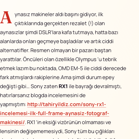
AiPixo
↗
A
ynasız makineler aldı başını gidiyor, ilk
Movioo
↗
çıktıklarında gerçekten rezalet (!) olan
aynasızlar şimdi DSLR’lara kafa tutmaya, hatta bazı
İletişim
alanlarda onları geçmeye başladılar ve artık ciddi
alternatifler. Resmen olmayan bir pazarı baştan
Instagram
yarattılar. Öncüleri olan özellikle Olympus ‘u tebrik
X
etmek lazım bu noktada, OMD EM-5 ile ciddi derecede
fark atmışlardı rakiplerine.Ama şimdi durum epey
LinkedIn
değişti gibi… Sony zaten
RX1
ile bayrağı devralmıştı,
hatırlarsanız blogda incelemesini de
YouTube
yapmıştım:
http://tahiryildiz.com/sony-rx1-
incelemesi-ilk-full-frame-aynasiz-fotograf-
Görünüm
makinesi/
. RX1 ‘in eksiği vizörünün olmaması ve
lensinin değişememesiydi, Sony tüm bu çığlıkları