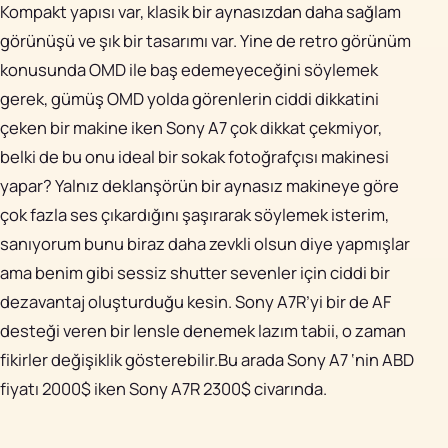
Kompakt yapısı var, klasik bir aynasızdan daha sağlam
görünüşü ve şık bir tasarımı var. Yine de retro görünüm
konusunda OMD ile baş edemeyeceğini söylemek
gerek, gümüş OMD yolda görenlerin ciddi dikkatini
çeken bir makine iken Sony A7 çok dikkat çekmiyor,
belki de bu onu ideal bir sokak fotoğrafçısı makinesi
yapar? Yalnız deklanşörün bir aynasız makineye göre
çok fazla ses çıkardığını şaşırarak söylemek isterim,
sanıyorum bunu biraz daha zevkli olsun diye yapmışlar
ama benim gibi sessiz shutter sevenler için ciddi bir
dezavantaj oluşturduğu kesin. Sony A7R’yi bir de AF
desteği veren bir lensle denemek lazım tabii, o zaman
fikirler değişiklik gösterebilir.Bu arada Sony A7 ‘nin ABD
fiyatı 2000$ iken Sony A7R 2300$ civarında.