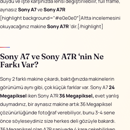
duydu ve işte karşınızda lensi değiştirilebilir, full frame,
aynasız
Sony A7
ve
Sony A7R
[highlight background=”#e0e0e0″]Altta incelemesini
okuyacağınız makine
Sony A7R
‘dir.[/highlight]
Sony A7 ve Sony A7R ‘nin Ne
Farkı Var?
Sony 2 farklı makine çıkardı, baktığınızda makinelerin
görünümü aynı gibi, çok küçük farklar var. Sony A7
24
Megapiksel
iken Sony A7R
36 Megapiksel,
evet yanlış
duymadınız, bir aynasız makine artık 36 Megapiksel
çözünürlüğünde fotoğraf verebiliyor, bunu 3-4 sene
önce söyleseydiniz size herkes deli gözüyle bakardı.
36 Megapiksel olan A7R saniyede 4 kare çekebilirken,