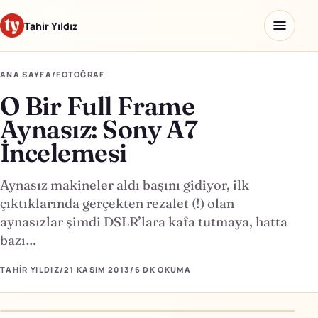
Tahir Yıldız
ANA SAYFA
/
FOTOĞRAF
O Bir Full Frame
Ana sayfa
Aynasız: Sony A7
Blog
İncelemesi
Hakkımda
Aynasız makineler aldı başını gidiyor, ilk
çıktıklarında gerçekten rezalet (!) olan
Kaydettiklerim
aynasızlar şimdi DSLR’lara kafa tutmaya, hatta
Ürünler
bazı…
TAHIR YILDIZ
/
21 KASIM 2013
/
6 DK
OKUMA
Yapay Zeka Okulu
↗