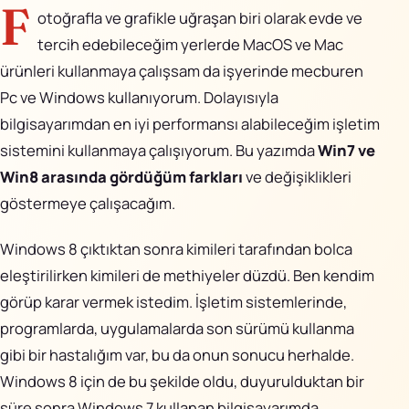
AiPixo
↗
F
otoğrafla ve grafikle uğraşan biri olarak evde ve
tercih edebileceğim yerlerde MacOS ve Mac
Movioo
↗
ürünleri kullanmaya çalışsam da işyerinde mecburen
Pc ve Windows kullanıyorum. Dolayısıyla
İletişim
bilgisayarımdan en iyi performansı alabileceğim işletim
Instagram
sistemini kullanmaya çalışıyorum. Bu yazımda
Win7 ve
Win8 arasında gördüğüm farkları
ve değişiklikleri
X
göstermeye çalışacağım.
LinkedIn
Windows 8 çıktıktan sonra kimileri tarafından bolca
eleştirilirken kimileri de methiyeler düzdü. Ben kendim
YouTube
görüp karar vermek istedim. İşletim sistemlerinde,
programlarda, uygulamalarda son sürümü kullanma
Görünüm
gibi bir hastalığım var, bu da onun sonucu herhalde.
Windows 8 için de bu şekilde oldu, duyurulduktan bir
süre sonra Windows 7 kullanan bilgisayarımda