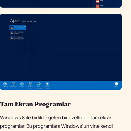
Tam Ekran Programlar
Windows 8 ile birlikte gelen bir özellik de tam ekran
programlar. Bu programlara Windows’un yine kendi