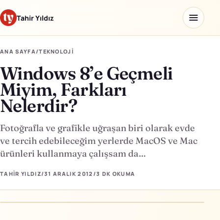
Tahir Yıldız
ANA SAYFA
/
TEKNOLOJI
Windows 8’e Geçmeli
Ana sayfa
Miyim, Farkları
Blog
Nelerdir?
Hakkımda
Fotoğrafla ve grafikle uğraşan biri olarak evde
ve tercih edebileceğim yerlerde MacOS ve Mac
Kaydettiklerim
ürünleri kullanmaya çalışsam da…
Ürünler
TAHIR YILDIZ
/
31 ARALIK 2012
/
3 DK
OKUMA
Yapay Zeka Okulu
↗