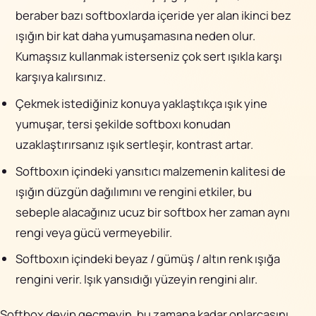
beraber bazı softboxlarda içeride yer alan ikinci bez
ışığın bir kat daha yumuşamasına neden olur.
Kumaşsız kullanmak isterseniz çok sert ışıkla karşı
karşıya kalırsınız.
Çekmek istediğiniz konuya yaklaştıkça ışık yine
yumuşar, tersi şekilde softboxı konudan
uzaklaştırırsanız ışık sertleşir, kontrast artar.
Softboxın içindeki yansıtıcı malzemenin kalitesi de
ışığın düzgün dağılımını ve rengini etkiler, bu
sebeple alacağınız ucuz bir softbox her zaman aynı
rengi veya gücü vermeyebilir.
Softboxın içindeki beyaz / gümüş / altın renk ışığa
rengini verir. Işık yansıdığı yüzeyin rengini alır.
Softbox deyip geçmeyin, bu zamana kadar onlarcasını