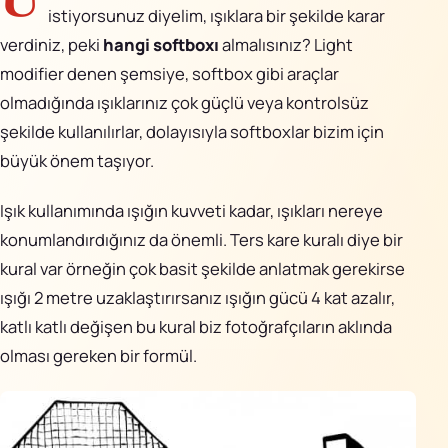
AiPixo
↗
istiyorsunuz diyelim, ışıklara bir şekilde karar
verdiniz, peki
hangi softboxı
almalısınız? Light
Movioo
↗
modifier denen şemsiye, softbox gibi araçlar
olmadığında ışıklarınız çok güçlü veya kontrolsüz
İletişim
şekilde kullanılırlar, dolayısıyla softboxlar bizim için
büyük önem taşıyor.
Instagram
Işık kullanımında ışığın kuvveti kadar, ışıkları nereye
X
konumlandırdığınız da önemli.
Ters kare kuralı
diye bir
LinkedIn
kural var örneğin çok basit şekilde anlatmak gerekirse
ışığı 2 metre uzaklaştırırsanız ışığın gücü 4 kat azalır,
YouTube
katlı katlı değişen bu kural biz fotoğrafçıların aklında
olması gereken bir formül.
Görünüm