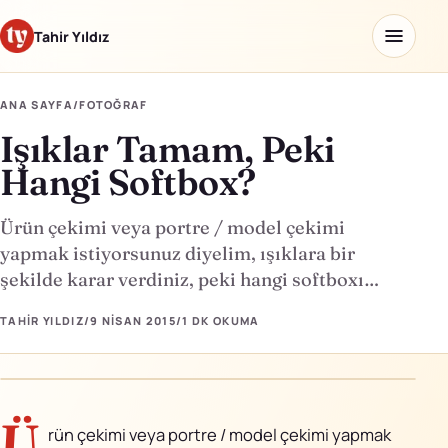
Tahir Yıldız
ANA SAYFA
/
FOTOĞRAF
Işıklar Tamam, Peki
Ana sayfa
Hangi Softbox?
Blog
Ürün çekimi veya portre / model çekimi
Hakkımda
yapmak istiyorsunuz diyelim, ışıklara bir
şekilde karar verdiniz, peki hangi softboxı…
Kaydettiklerim
TAHIR YILDIZ
/
9 NISAN 2015
/
1 DK
OKUMA
Ürünler
Yapay Zeka Okulu
↗
Ü
rün çekimi veya portre / model çekimi yapmak