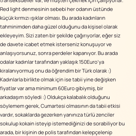
transeksüeller var, ve müşteri çekmek için çalışıyorlar.
Red light denmesinin sebebi her odanın üstünde
küçük kırmızı ışıklar olması. Bu arada kadınların
tahminimden daha güzel olduğunu da kişisel olarak
ekleyeyim. Sizi zaten bir şekilde çağırıyorlar, eğer siz
de davete icabet etmek isterseniz konuşuyor ve
anlaşıyorsunuz, sonra perdeler kapanıyor. Bu arada
odalar kadınlar tarafından yaklaşık 150Euro’ya
kiralanıyormuş onu da öğrendim bir Türk olarak :)
Kadınlarla birlikte olmak için ise tabii yine değişken
fiyatlar var ama minimum 60Euro gibiymiş, bir
arkadaşım söyledi :) Oldukça kalabalık olduğunu
söylemem gerek, Cumartesi olmasının da tabii etkisi
vardır, sokaklarda gezerken yanınıza türlü zenciler
sokulup kokain isteyip istemediğinizi de sorabiliyor bu
arada, bir kişinin de polis tarafından kelepçelenip