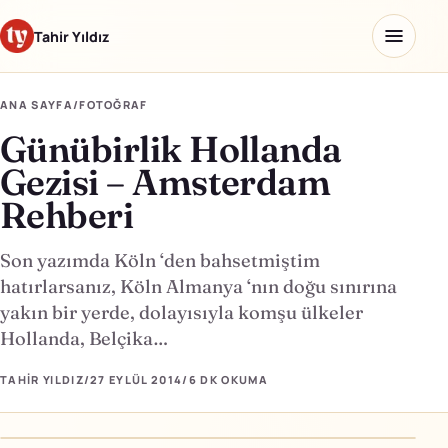
Tahir Yıldız
ANA SAYFA
/
FOTOĞRAF
Günübirlik Hollanda
Ana sayfa
Gezisi – Amsterdam
Blog
Rehberi
Hakkımda
Son yazımda Köln ‘den bahsetmiştim
hatırlarsanız, Köln Almanya ‘nın doğu sınırına
Kaydettiklerim
yakın bir yerde, dolayısıyla komşu ülkeler
Ürünler
Hollanda, Belçika…
TAHIR YILDIZ
/
27 EYLÜL 2014
/
6 DK
OKUMA
Yapay Zeka Okulu
↗