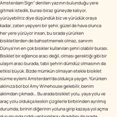
Amsterdam Sign” denilen yazının bulunduğu yere
gitmek istedik, burası biraz güneyde kalıyor,
yürüyebiliriz diye düşündük biz ve yürüdük oraya
kadar, zaten yepyeni bir şehir, güzel de hava olunca
her yere yürüyor insan, bu sırada yürürken
bisikletlerden de bahsetmemek olmaz, sanırım
Dünya’nın en çok bisikler kullanılan şehri olabilir burası.
Bisiklet bir eğlence aracı değil, olması gerektiği gibi bir
ulaşım aracı burada, tabii şehrin dümdüz olmasının da
etkisi büyük. Bizde mümkün olmayan etekle bisiklet
sürme eylemi Amsterdam’da oldukça yaygın. Yürürken
aklınıza bol bol
Amy Winehouse
gelebilir, benim
aklımdan çıkmadı… Bu arada bisiklet yolu, yaya yolu ve
araç yolu oldukça keskin çizgilerle birbirinden ayrılmış
durumda, birinin diğerinin yoluna girip kazaya yol açma
durumunda ciddi yaptırımlara uğradığını da orada