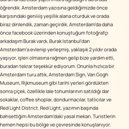
öğrendik. Amsterdam yazısına geldiğimizde önce
karşısındaki geniiiiş yeşillik alana oturduk ve orada
biraz dinlendik, zaman geçirdik. Amsterdam’da daha
önce facebook üzerinden konuştuğum fotoğrafçı
arkadaşım Burak vardı, Burak Istanbul’dan
Amsterdam’a evlenip yerleşmiş, yaklaşık 2 yıldır orada
yaşıyor, işleri olmasına rağmen gelip bize yardım etti,
buradan tekrar teşekkür ediyorum. Onunla hızlıca bir
Amsterdam turu attık, Amsterdam Sign, Van Gogh
Museum, Rijkmuseum gibi tarihi yerleri gördükten
sonra çiçek, özellikle lale tohumlarının satıldığı dar
sokaklar, coffee shoplar, dondurmacılar, tatlıcılar ve
Red Light District. Red Light, yazımın başında
bahsettiğim Amsterdam’daki yasal mekan. Turistlerin
hemen hepsi bu bölge ve çevresinde konuşlanıyor.