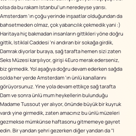
olsa da bu rakam Istanbul’un neredeyse yarısı.
Amsterdam ‘ın çoğu yerinde inşaatlar olduğundan da
bahsetmeden olmaz, çok yabancılık çekmedik yani :)
Haritaya hiç bakmadan insanların gittikleri yöne doğru
gittik, Istiklal Caddesi ‘ni andıran bir sokağa girdik,
Damrak diyorlar buraya, sağ tarafta hemen sizi zaten
Seks Müzesi karşılıyor, girişi 4Euro merak ederseniz,
biz girmedik. Yol aşağıya doğru devam ederken sağda
solda her yerde Amsterdam ‘ın ünlü kanallarını
görüyorsunuz. Yine yola devam ettikçe sağ tarafta
Dam ve sonra ünlü mum heykellerin bulunduğu
Madame Tussout yer alıyor, önünde büyük bir kuyruk
vardı yine girmedik, zaten amacınız bu ünlü müzeleri
gezmekse mümkünse haftasonu gitmemeye gayret
edin. Bir yandan şehri gezerken diğer yandan da “I