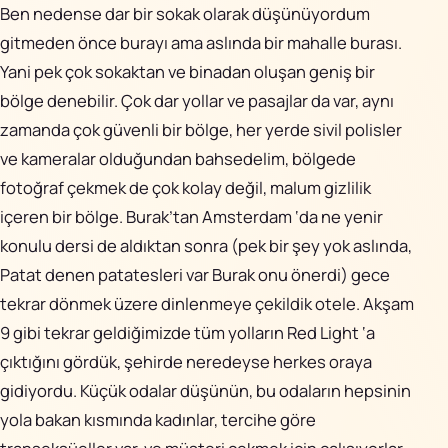
Ben nedense dar bir sokak olarak düşünüyordum
gitmeden önce burayı ama aslında bir mahalle burası.
Yani pek çok sokaktan ve binadan oluşan geniş bir
bölge denebilir. Çok dar yollar ve pasajlar da var, aynı
zamanda çok güvenli bir bölge, her yerde sivil polisler
ve kameralar olduğundan bahsedelim, bölgede
fotoğraf çekmek de çok kolay değil, malum gizlilik
içeren bir bölge. Burak’tan Amsterdam ‘da ne yenir
konulu dersi de aldıktan sonra (pek bir şey yok aslında,
Patat denen patatesleri var Burak onu önerdi) gece
tekrar dönmek üzere dinlenmeye çekildik otele. Akşam
9 gibi tekrar geldiğimizde tüm yolların Red Light ‘a
çıktığını gördük, şehirde neredeyse herkes oraya
gidiyordu. Küçük odalar düşünün, bu odaların hepsinin
yola bakan kısmında kadınlar, tercihe göre