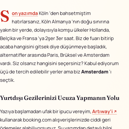
AiPixo
↗
S
on yazımda
Köln ‘den bahsetmiştim
Movioo
↗
hatırlarsanız, Köln Almanya ‘nın doğu sınırına
yakın bir yerde, dolayısıyla komşu ülkeler Hollanda,
İletişim
Belçika ve Fransa ‘ya 2şer 3er saat. Biz de fuarı bitirip
acaba hangisini gitsek diye düşünmeye başladık,
Instagram
alternatifler arasında
Paris, Brüksel ve Amsterdam
X
vardı. Siz olsanız hangisini seçersiniz? Kabul ediyorum
üçü de tercih edilebilir yerler ama biz
Amsterdam
‘ı
LinkedIn
seçtik.
YouTube
Yurtdışı Gezilerinizi Ucuza Yapmanın Yolu
Görünüm
Yazıya başlamadan ufak bir ipucu vereyim,
Artıway’i
kullanarak booking.com alışverişlerinizde ciddi geri
ödemeler alabiliyorsunuz. Şu yazımdan detaylı bilgi