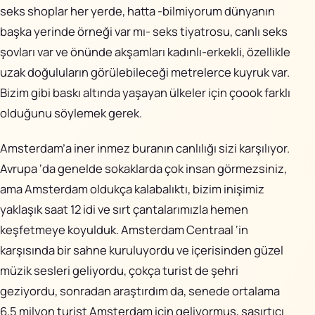
seks shoplar her yerde, hatta -bilmiyorum dünyanın
başka yerinde örneği var mı- seks tiyatrosu, canlı seks
şovları var ve önünde akşamları kadınlı-erkekli, özellikle
uzak doğuluların görülebileceği metrelerce kuyruk var.
Bizim gibi baskı altında yaşayan ülkeler için çoook farklı
olduğunu söylemek gerek.
Amsterdam’a iner inmez buranın canlılığı sizi karşılıyor.
Avrupa ‘da genelde sokaklarda çok insan görmezsiniz,
ama Amsterdam oldukça kalabalıktı, bizim inişimiz
yaklaşık saat 12 idi ve sırt çantalarımızla hemen
keşfetmeye koyulduk. Amsterdam Centraal ‘in
karşısında bir sahne kuruluyordu ve içerisinden güzel
müzik sesleri geliyordu, çokça turist de şehri
geziyordu, sonradan araştırdım da, senede ortalama
6,5 milyon turist Amsterdam için geliyormuş, şaşırtıcı