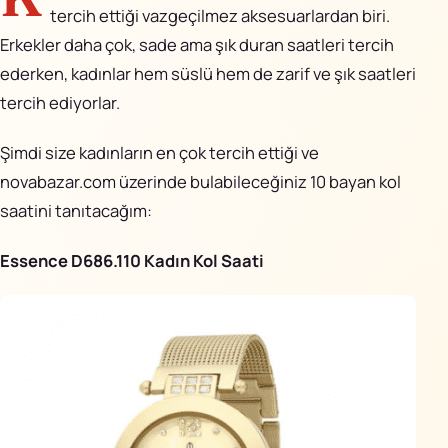
AiPixo
↗
tercih ettiği vazgeçilmez aksesuarlardan biri.
Erkekler daha çok, sade ama şık duran saatleri tercih
Movioo
↗
ederken, kadınlar hem süslü hem de zarif ve şık saatleri
tercih ediyorlar.
İletişim
Şimdi size kadınların en çok tercih ettiği ve
Instagram
novabazar.com üzerinde bulabileceğiniz 10
bayan kol
saatini
tanıtacağım:
X
LinkedIn
Essence D686.110 Kadın Kol Saati
YouTube
Görünüm