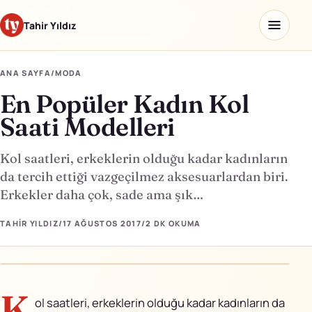
Tahir Yıldız
ANA SAYFA
/
MODA
En Popüler Kadın Kol
Ana sayfa
Saati Modelleri
Blog
Kol saatleri, erkeklerin olduğu kadar kadınların
Hakkımda
da tercih ettiği vazgeçilmez aksesuarlardan biri.
Erkekler daha çok, sade ama şık…
Kaydettiklerim
TAHIR YILDIZ
/
17 AĞUSTOS 2017
/
2 DK
OKUMA
Ürünler
Yapay Zeka Okulu
↗
K
ol saatleri, erkeklerin olduğu kadar kadınların da