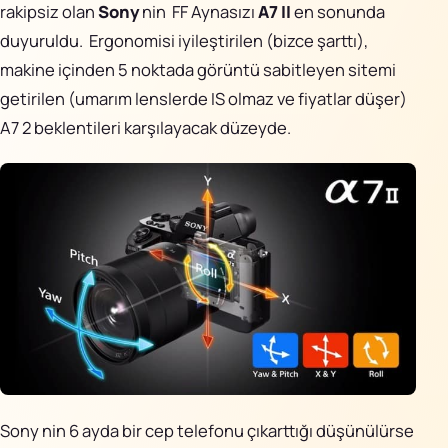
AiPixo
↗
rakipsiz olan
Sony
nin FF Aynasızı
A7 II
en sonunda
duyuruldu. Ergonomisi iyileştirilen (bizce şarttı),
Movioo
↗
makine içinden 5 noktada görüntü sabitleyen sitemi
getirilen (umarım lenslerde IS olmaz ve fiyatlar düşer)
İletişim
A7 2 beklentileri karşılayacak düzeyde.
Instagram
X
LinkedIn
YouTube
Görünüm
Sony nin 6 ayda bir cep telefonu çıkarttığı düşünülürse