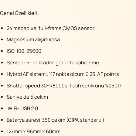
Genel Özellikleri;
24 megapixel full-frame CMOS sensor
Magnesium alışım kasa
ISO 100-25600
Sensor- 5- noktadan görüntü sabitleme
Hybrid AF sistemi, 117 nokta ölçümlü 25 AF points
Shutter speed 30-1/8000s, flash senkronu 1/250th
Saniye de 5 çekim
WiFi- USB 2.0
Batarya süresi 350 çekim (CIPA standartı )
127mm x 96mm x 60mm