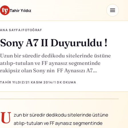
Tahir Yıldız
ANA SAYFA
/
FOTOĞRAF
Sony A7 II Duyuruldu !
Ana sayfa
Blog
Uzun bir süredir dedikodu sitelerinde üstüne
atılıp-tutulan ve FF aynasız segmentinde
Hakkımda
rakipsiz olan Sony nin FF Aynasızı A7…
Kaydettiklerim
TAHIR YILDIZ
/
21 KASIM 2014
/
1 DK
OKUMA
Ürünler
U
zun bir süredir dedikodu sitelerinde üstüne
Yapay Zeka Okulu
↗
atılıp-tutulan ve FF aynasız segmentinde