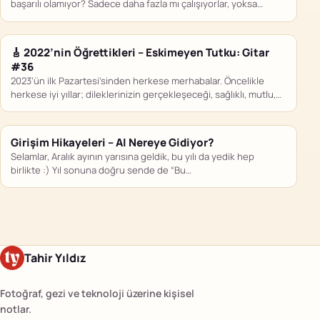
başarılı olamıyor? Sadece daha fazla mı çalışıyorlar, yoksa
bilmediğimiz…
🎸 2022’nin Öğrettikleri – Eskimeyen Tutku: Gitar
#36
2023’ün ilk Pazartesi’sinden herkese merhabalar. Öncelikle
herkese iyi yıllar; dileklerinizin gerçekleşeceği, sağlıklı, mutlu,
sevdiklerinizle beraber geçireceğiniz çok güzel…
Girişim Hikayeleri – AI Nereye Gidiyor?
Selamlar, Aralık ayının yarısına geldik, bu yılı da yedik hep
birlikte :) Yıl sonuna doğru sende de “Bu…
Tahir Yıldız
Fotoğraf, gezi ve teknoloji üzerine kişisel
notlar.