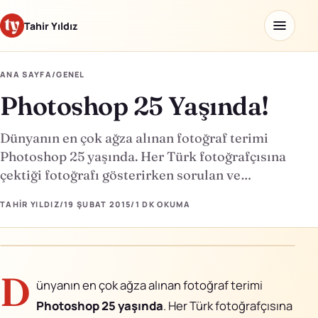
Tahir Yıldız
ANA SAYFA
/
GENEL
Photoshop 25 Yaşında!
Ana sayfa
Blog
Dünyanın en çok ağza alınan fotoğraf terimi
Photoshop 25 yaşında. Her Türk fotoğrafçısına
Hakkımda
çektiği fotoğrafı gösterirken sorulan ve…
Kaydettiklerim
TAHIR YILDIZ
/
19 ŞUBAT 2015
/
1 DK
OKUMA
Ürünler
D
ünyanın en çok ağza alınan fotoğraf terimi
Yapay Zeka Okulu
↗
Photoshop 25 yaşında
. Her Türk fotoğrafçısına