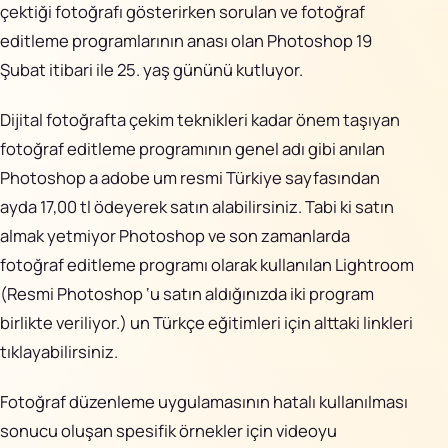
AiPixo
↗
çektiği fotoğrafı gösterirken sorulan ve fotoğraf
editleme programlarının anası olan Photoshop 19
Movioo
↗
Şubat itibari ile 25. yaş gününü kutluyor.
İletişim
Dijital fotoğrafta çekim teknikleri kadar önem taşıyan
fotoğraf editleme programının genel adı gibi anılan
Instagram
Photoshop a adobe um resmi Türkiye sayfasından
ayda 17,00 tl
ödeyerek satın alabilirsiniz. Tabi ki satın
X
almak yetmiyor Photoshop ve son zamanlarda
LinkedIn
fotoğraf editleme programı olarak kullanılan Lightroom
(Resmi Photoshop ‘u satın aldığınızda iki program
YouTube
birlikte veriliyor.) un Türkçe eğitimleri için alttaki linkleri
tıklayabilirsiniz.
Görünüm
Fotoğraf düzenleme uygulamasının hatalı kullanılması
sonucu oluşan spesifik örnekler için videoyu