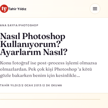
Tahir Yıldız
ANA SAYFA
/
PHOTOSHOP
Nasıl Photoshop
Ana sayfa
Kullanıyorum?
Blog
Ayarlarım Nasıl?
Hakkımda
Konu fotoğraf ise post-process işlemi olmazsa
olmazlardan. Pek çok kişi Photoshop ‘a kötü
Kaydettiklerim
gözle bakarken benim için kesinlikle…
Ürünler
TAHIR YILDIZ
/
2 OCAK 2013
/
2 DK
OKUMA
Yapay Zeka Okulu
↗