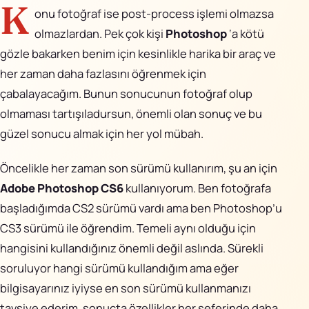
AiPixo
↗
K
onu fotoğraf ise post-process işlemi olmazsa
olmazlardan. Pek çok kişi
Photoshop
‘a kötü
Movioo
↗
gözle bakarken benim için kesinlikle harika bir araç ve
her zaman daha fazlasını öğrenmek için
İletişim
çabalayacağım. Bunun sonucunun fotoğraf olup
Instagram
olmaması tartışıladursun, önemli olan sonuç ve bu
güzel sonucu almak için her yol mübah.
X
Öncelikle her zaman son sürümü kullanırım, şu an için
LinkedIn
Adobe Photoshop CS6
kullanıyorum. Ben fotoğrafa
başladığımda CS2 sürümü vardı ama ben Photoshop’u
YouTube
CS3 sürümü ile öğrendim. Temeli aynı olduğu için
hangisini kullandığınız önemli değil aslında. Sürekli
Görünüm
soruluyor hangi sürümü kullandığım ama eğer
bilgisayarınız iyiyse en son sürümü kullanmanızı
tavsiye ederim, sonuçta özellikler her seferinde daha