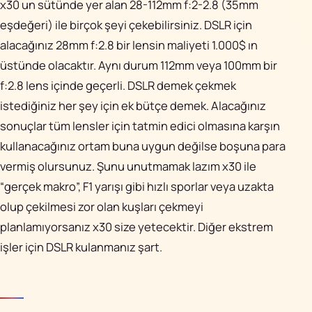
x30 un sütünde yer alan 28-112mm f:2-2.8 (35mm
eşdeğeri) ile birçok şeyi çekebilirsiniz. DSLR için
alacağınız 28mm f:2.8 bir lensin maliyeti 1.000$ ın
üstünde olacaktır. Aynı durum 112mm veya 100mm bir
f:2.8 lens içinde geçerli. DSLR demek çekmek
istediğiniz her şey için ek bütçe demek. Alacağınız
sonuçlar tüm lensler için tatmin edici olmasına karşın
kullanacağınız ortam buna uygun değilse boşuna para
vermiş olursunuz. Şunu unutmamak lazım x30 ile
“gerçek makro”, F1 yarışı gibi hızlı sporlar veya uzakta
olup çekilmesi zor olan kuşları çekmeyi
planlamıyorsanız
x30 size yetecektir. Diğer ekstrem
işler için DSLR kulanmanız şart.