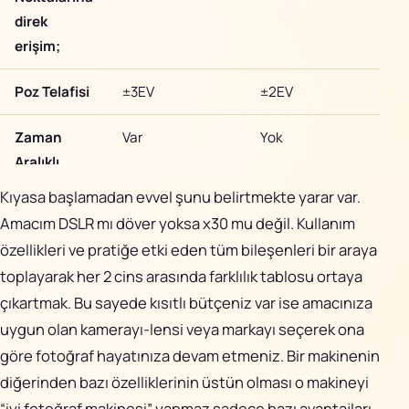
direk
erişim;
Poz Telafisi
±3EV
±2EV
Zaman
Var
Yok
Aralıklı
Çekim:
Kıyasa başlamadan evvel şunu belirtmekte yarar var.
Amacım DSLR mı döver yoksa x30 mu değil. Kullanım
Açılış
0.5 saniye
yavaş
özellikleri ve pratiğe etki eden tüm bileşenleri bir araya
Süresi
toplayarak her 2 cins arasında farklılık tablosu ortaya
çıkartmak. Bu sayede kısıtlı bütçeniz var ise amacınıza
Deklanşör
0.1 saniye
yok
Gecikmesi
uygun olan kamerayı-lensi veya markayı seçerek ona
göre fotoğraf hayatınıza devam etmeniz. Bir makinenin
Sürekli
12 fps
12 fps
diğerinden bazı özelliklerinin üstün olması o makineyi
Çekim:
“iyi fotoğraf makinesi” yapmaz sadece bazı avantajları