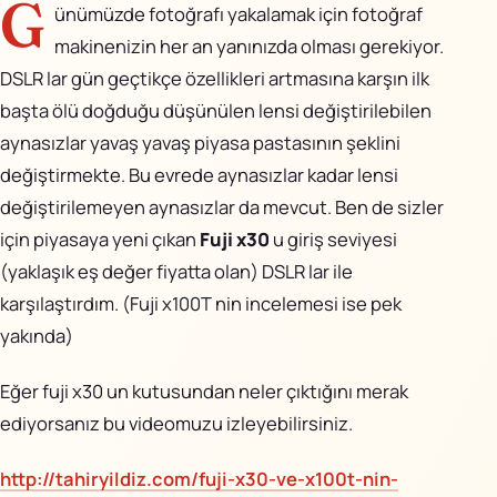
G
AiPixo
↗
ünümüzde fotoğrafı yakalamak için fotoğraf
makinenizin her an yanınızda olması gerekiyor.
Movioo
↗
DSLR lar gün geçtikçe özellikleri artmasına karşın ilk
başta ölü doğduğu düşünülen lensi değiştirilebilen
İletişim
aynasızlar yavaş yavaş piyasa pastasının şeklini
değiştirmekte. Bu evrede aynasızlar kadar lensi
Instagram
değiştirilemeyen aynasızlar da mevcut. Ben de sizler
X
için piyasaya yeni çıkan
Fuji x30
u giriş seviyesi
(yaklaşık eş değer fiyatta olan) DSLR lar ile
LinkedIn
karşılaştırdım. (Fuji x100T nin incelemesi ise pek
yakında)
YouTube
Eğer fuji x30 un kutusundan neler çıktığını merak
Görünüm
ediyorsanız bu videomuzu izleyebilirsiniz.
http://tahiryildiz.com/fuji-x30-ve-x100t-nin-