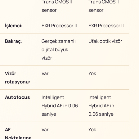
Trans CMOS II
Trans CMOS II
sensor
sensor
İşlemci:
EXR Processor II
EXR Processor II
Bakraç:
Gerçek zamanlı
Ufak optik vizör
dijital büyük
vizör
Vizör
Var
Yok
rotasyonu:
Autofocus
Intelligent
Intelligent
Hybrid AF in 0.06
Hybrid AF in
saniye
0.06 saniye
AF
Var
Yok
Noktalarına