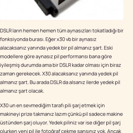
DSLR ların hemen hemen tüm aynasızları tokatladığı bir
fonksiyonda burası. Eğer x30 vb bir aynasız
alacaksanız yanında yedek bir pil almanız şart. Eski
modellere göre aynasız pil performansı bana göre
iyileşmiş durumda ama bir DSLR kadar olması için biraz
zaman gerekecek. X30 alacaksanız yanında yedek pil
almanız şart. Bu arada DSLR da alsanız ilerde yedek pil
almanız şart olacak.
X30 un en sevmediğim tarafı pili şarj etmek için
makineyi prize takmanız lazım çünkü pil sadece makine
üstünden şarj oluyor. Yedek piliniz var ise diğer pil şarj
olurken yeni pil ile fotoğraf çekme şansınız yok. Ancak