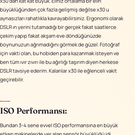
x30 dan kat kat büyük. Eliniz ortalama bir elin
büyüklüğünden çok fazla gelişmiş değilse x30 u
aynasızları rahatlıkla kavrayabilirsiniz. Ergonomi olarak
DSLR ın yerini tutamadığı bir gerçek fakat saatlerce
çekim yapıp fakat akşam eve döndüğünüzde
boynunuzun ağrımadığını görmek de güzel. Fotoğraf
için vakti olan, bu hobiden para kazanmak isteyen ve
ben tüm ıvır zıvırı ile bu ağırlığı taşırım diyen herkese
DSLR tavsiye ederim. Kalanlar x30 ile eğlenceli vakit
geçirebilir.
ISO Performansı:
Bundan 3-4 sene evvel ISO performansına en büyük
etken makinelerde yer alan sensör büyüklüğü idi.