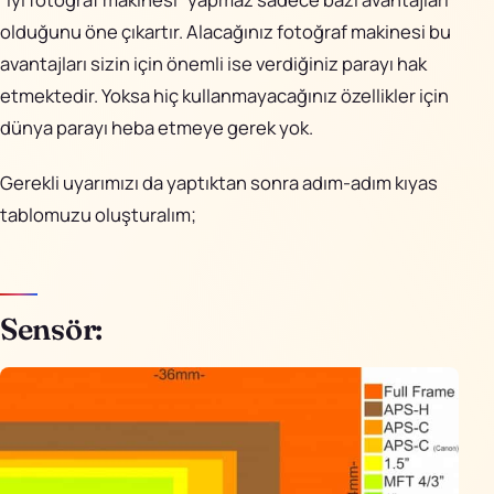
olduğunu öne çıkartır. Alacağınız fotoğraf makinesi bu
Lens
FUJINON ƒ/2.0-
FUJINON ƒ/2.0-
avantajları sizin için önemli ise verdiğiniz parayı hak
2.8 lens 4x
2.8 lens 4x
etmektedir. Yoksa hiç kullanmayacağınız özellikler için
manual zoom
manual zoom
dünya parayı heba etmeye gerek yok.
lens (35mm
lens (35mm
karşılığı of 28-
karşılığı 28-
Gerekli uyarımızı da yaptıktan sonra adım-adım kıyas
112mm)
112mm)
tablomuzu oluşturalım;
LCD
Hareketli 3.0″
Sabit 2.8″ LCD
LCD (920k)
(460K dots)
Sensör:
Kontrol
Var. Çeşitli
Yok
Halkası
özellik atamaları
yapılabiliyor.
Q Menu
Q Menü de
Standard Q
değişiklik
Menu