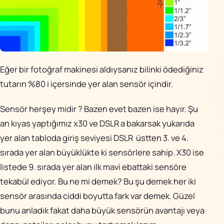
yapılabiliniyor.
New Film
Var – Classic
Henüz yok
Simulation
Chrome
Pil Ömrü
470 fotoğraf
270 fotoğraf
Eğer bir fotoğraf makinesi aldıysanız bilinki ödediğiniz
tutarın %80 i içersinde yer alan sensör içindir.
Flash
Pop-up Super
Pop-up Super
Intelligent Flash
Intelligent Flash
Sensör herşey midir ? Bazen evet bazen ise hayır. Şu
an kıyas yaptığımız x30 ve DSLR a bakarsak yukarıda
Yakın Focus
Super Macro
Super Macro
yer alan tabloda giriş seviyesi DSLR üstten 3. ve 4.
modu 1cm de
modu 1cm de
sırada yer alan büyüklükte ki sensörlere sahip. X30 ise
listede 9. sırada yer alan ilk mavi ebattaki sensöre
Focus
Var– renkler ile
Var – sadece
tekabül ediyor. Bu ne mi demek? Bu şu demek her iki
Peaking
beyaz
sensör arasında ciddi boyutta fark var demek. Güzel
Video
Var – 24 fps, Full
Var – Tam
bunu anladık fakat daha büyük sensörün avantajı veya
Manuel kontrol
otomatik