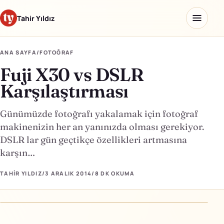
Tahir Yıldız
ANA SAYFA
/
FOTOĞRAF
Fuji X30 vs DSLR
Ana sayfa
Karşılaştırması
Blog
Günümüzde fotoğrafı yakalamak için fotoğraf
Hakkımda
makinenizin her an yanınızda olması gerekiyor.
DSLR lar gün geçtikçe özellikleri artmasına
Kaydettiklerim
karşın…
Ürünler
TAHIR YILDIZ
/
3 ARALIK 2014
/
8 DK
OKUMA
Yapay Zeka Okulu
↗