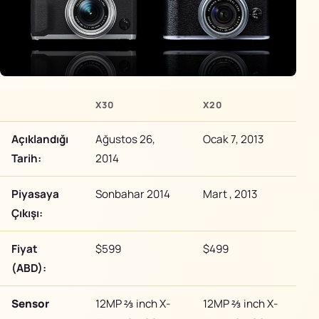
X30
X20
Açıklandığı
Ağustos 26,
Ocak 7, 2013
Tarih:
2014
Piyasaya
Sonbahar 2014
Mart , 2013
Çıkışı:
Fiyat
$599
$499
(ABD):
Sensor
12MP ⅔ inch X-
12MP ⅔ inch X-