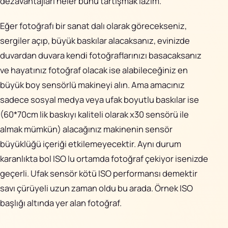
dezavantajları neler bunu tartışmak lazım.
Harici
Var
Yok
Eğer fotoğrafı bir sanat dalı olarak görecekseniz,
Mikrofon
sergiler açıp, büyük baskılar alacaksanız, evinizde
Girişi:
duvardan duvara kendi fotoğraflarınızı basacaksanız
ve hayatınız fotoğraf olacak ise alabileceğiniz en
WiFi
Var
Yok
büyük boy sensörlü makineyi alın. Ama amacınız
sadece sosyal medya veya ufak boyutlu baskılar ise
Size
Daha büyük
Daha ufak
(60*70cm lik baskıyı kaliteli olarak x30 sensörü ile
almak mümkün) alacağınız makinenin sensör
büyüklüğü içeriği etkilemeyecektir. Aynı durum
karanlıkta bol ISO lu ortamda fotoğraf çekiyor isenizde
geçerli. Ufak sensör kötü ISO performansı demektir
savı çürüyeli uzun zaman oldu bu arada. Örnek ISO
başlığı altında yer alan fotoğraf.