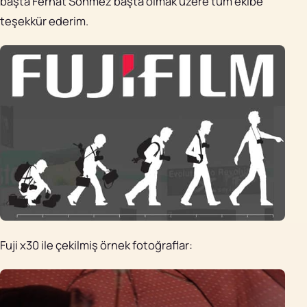
başta Ferhat Sönmez başta olmak üzere tüm ekibe
teşekkür ederim.
Fuji x30 ile çekilmiş örnek fotoğraflar: