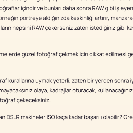
ğraflar içindir ve bunları daha sonra RAW gibi işleye
r, örneğin portreye aldığınızda keskinliği artırır, manzar
nların hepsini RAW çekerseniz zaten istediğiniz gibi ka
zmelerde güzel fotoğraf çekmek icin dikkat edilmesi g
af kurallarına uymak yeterli, zaten bir yerden sonra i
ayacaksınız olaya, kadrajlar oturacak, kullanacağınız
fotoğraf çekeceksiniz.
an DSLR makineler ISO kaça kadar başarılı olabilir? G