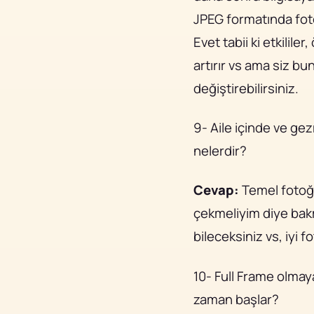
JPEG formatında foto
Evet tabii ki etkilile
artırır vs ama siz bu
değiştirebilirsiniz.
9- Aile içinde ve ge
nelerdir?
Cevap:
Temel fotoğr
çekmeliyim diye bakm
bileceksiniz vs, iyi 
10- Full Frame olmay
zaman başlar?