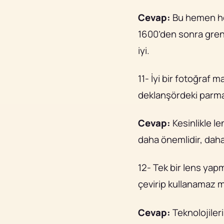
Cevap:
Bu hemen her
1600’den sonra grenl
iyi.
11- İyi bir fotoğraf m
deklanşördeki parmağ
Cevap:
Kesinlikle l
daha önemlidir, daha
12- Tek bir lens yap
çevirip kullanamaz 
Cevap:
Teknolojileri