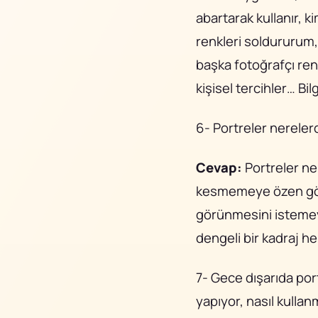
abartarak kullanır, 
renkleri soldururum,
başka fotoğrafçı re
kişisel tercihler… Bi
6- Portreler nerelerd
Cevap:
Portreler ne
kesmemeye özen göst
görünmesini istemeyi
dengeli bir kadraj h
7- Gece dışarıda por
yapıyor, nasıl kullan