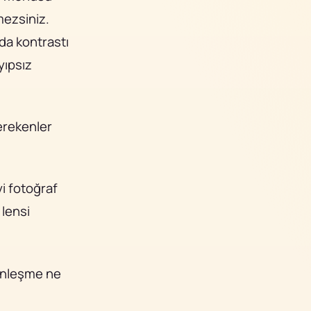
mezsiniz.
ada kontrastı
yıpsız
erekenler
yi fotoğraf
 lensi
renleşme ne