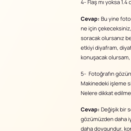
4- Flaş mı yoksa 1.4 
Cevap:
Bu yine foto
ne için çekeceksiniz
soracak olursanız be
etkiyi diyafram, diya
konuşacak olursam, k
5- Fotoğrafın gözün 
Makinedeki işleme s
Nelere dikkat edilmel
Cevap:
Değişik bir 
gözümüzden daha iyi
daha doygundur, kon