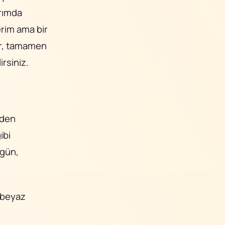
arımda
erim ama bir
ür, tamamen
irsiniz.
nden
ibi
zgün,
embeyaz