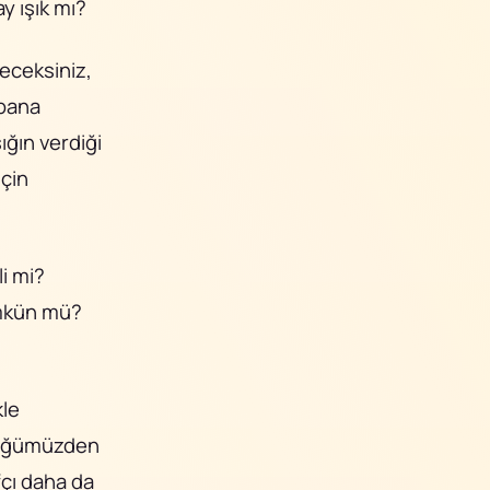
y ışık mı?
eceksiniz,
 bana
ığın verdiği
için
i mi?
ümkün mü?
kle
rdüğümüzden
çı daha da