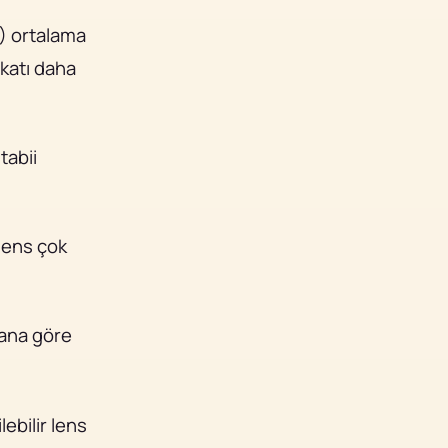
) ortalama
 katı daha
tabii
lens çok
lana göre
ebilir lens