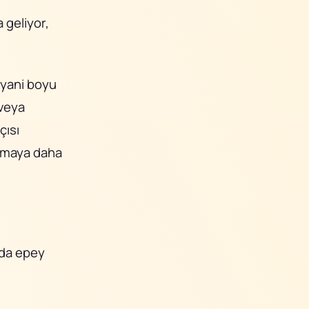
 geliyor,
 yani boyu
veya
çısı
lamaya daha
ımda epey