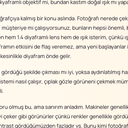
diyaframlı objektif mi, bundan kastım doğal ışık mı yapa
ğrafçıya kalmış bir konu aslında. Fotoğrafı nerede çek
, müşteriye mi çalışıyorsunuz, bunların hepsi önemli,
n hem 1.4 diyaframlı lens hem de ışık isterim, çünkü ış
framın etkisini de flaş veremez, ama yeni başlayanlar 
esinlikle diyafram önde gelir.
gördüğü şekilde çıkması mı iyi, yoksa aydınlatılmış hal
istemi nasıl çalışır, çıplak gözle görüneni çekmek m
i.
soru olmuş bu, ama sanırım anladım. Makineler genelli
 çeker gibi görünürler çünkü renkler genellikle gö
trast gördüğümüzden fazladır vs. Bunu kimi fotoğraf