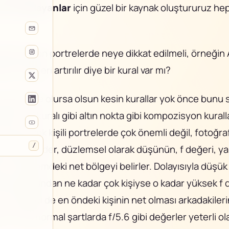
yeni başlayanlar
için güzel bir kaynak oluştururuz he
ıda kişi olan portrelerde neye dikkat edilmeli, örneğin
tıkça F değeri artırılır diye bir kural var mı?
konusu ne olursa olsun kesin kurallar yok önce bunu 
lmiş 1/3 kuralı gibi altın nokta gibi kompozisyon kuralla
n sayısı çok kişili portrelerde çok önemli değil, fotoğra
/
hareket eder, düzlemsel olarak düşünün, f değeri, ya
 bu düzlemdeki net bölgeyi belirler. Dolayısıyla düşük
uşturduğundan ne kadar çok kişiyse o kadar yüksek f 
al, sebebi de en öndeki kişinin net olması arkadakileri
. Ama normal şartlarda f/5.6 gibi değerler yeterli ola