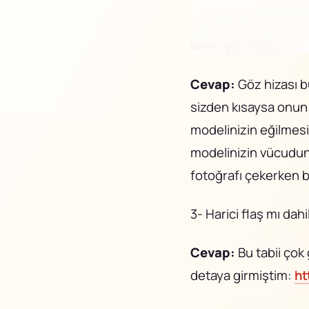
2- Portre fotoğraflar
kimin göz hizası?
Cevap:
Göz hizası b
sizden kısaysa onu
modelinizin eğilmesi 
modelinizin vücuduna
fotoğrafı çekerken b
3- Harici flaş mı dahi
Cevap:
Bu tabii çok 
detaya girmiştim:
ht