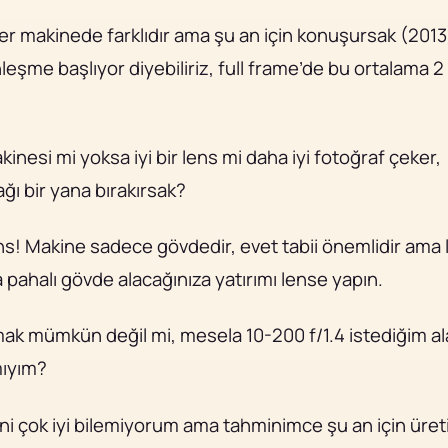
 makinede farklıdır ama şu an için konuşursak (2013
eşme başlıyor diyebiliriz, full frame’de bu ortalama 2
akinesi mi yoksa iyi bir lens mi daha iyi fotoğraf çeker, 
ı bir yana bırakırsak?
ens! Makine sadece gövdedir, evet tabii önemlidir ama 
 pahalı gövde alacağınıza yatırımı lense yapın.
mak mümkün değil mi, mesela 10-200 f/1.4 istediğim a
mıyım?
ni çok iyi bilemiyorum ama tahminimce şu an için üretil