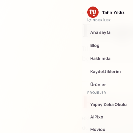
Tahir Yıldız
ANA SAYFA
/
FOTOĞRAF
İÇINDEKILER
Fotoğr
Ana sayfa
Blog
Blogda bazı yazı
benim de uzun s
Hakkımda
Kaydettiklerim
Ürünler
PROJELER
B
logda bazı yazı
Yapay Zeka Okulu
benim de uzun 
AiPixo
eklediğiniz sürece,
düşünüyorum. Altta 
Movioo