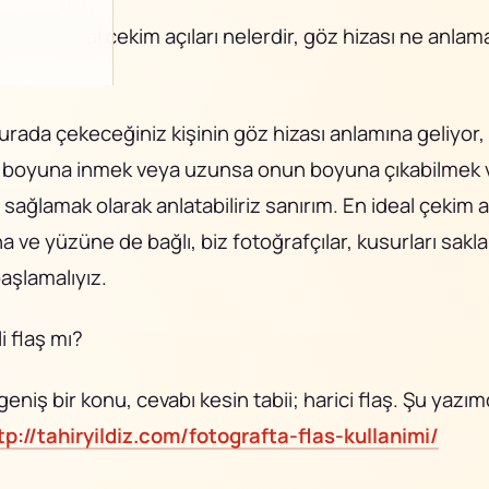
da en ideal çekim açıları nelerdir, göz hizası ne anlama
urada çekeceğiniz kişinin göz hizası anlamına geliyor,
n boyuna inmek veya uzunsa onun boyuna çıkabilmek 
sağlamak olarak anlatabiliriz sanırım. En ideal çekim a
 ve yüzüne de bağlı, biz fotoğrafçılar, kusurları sak
aşlamalıyız.
li flaş mı?
geniş bir konu, cevabı kesin tabii; harici flaş. Şu yaz
tp://tahiryildiz.com/fotografta-flas-kullanimi/