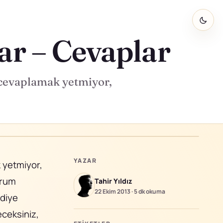
lar – Cevaplar
sa cevaplamak yetmiyor,
YAZAR
k yetmiyor,
orum
Tahir Yıldız
22 Ekim 2013
·
5 dk
okuma
 diye
ceksiniz,