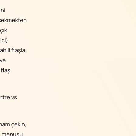
eni
f çekmekten
çık
ici)
hili flaşla
 ve
 flaş
rtre vs
 ham çekin,
ler menusu