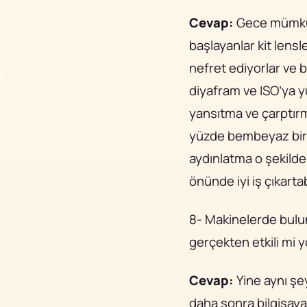
Cevap:
Gece mümkünse
başlayanlar kit lensl
nefret ediyorlar ve b
diyafram ve ISO’ya y
yansıtma ve çarptırma
yüzde bembeyaz bir ı
aydınlatma o şekilde 
önünde iyi iş çıkartabi
8- Makinelerde bulun
gerçekten etkili mi y
Cevap:
Yine aynı şe
daha sonra bilgisaya