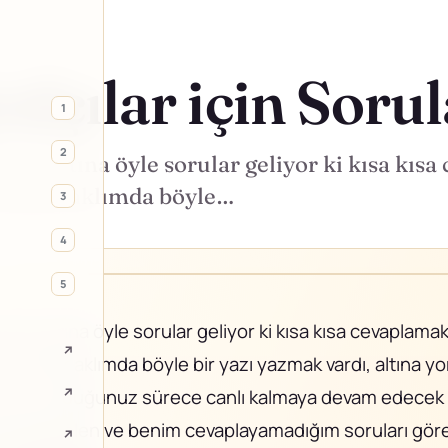
afçılar için Soru
1
2
ların altına öyle sorular geliyor ki kısa kı
üredir aklımda böyle…
3
4
5
ların altına öyle sorular geliyor ki kısa kısa cevaplama
↗
süredir aklımda böyle bir yazı yazmak vardı, altına y
↗
 soru sorduğunuz sürece canlı kalmaya devam edecek
bloga gelen ve benim cevaplayamadığım soruları göre
↗