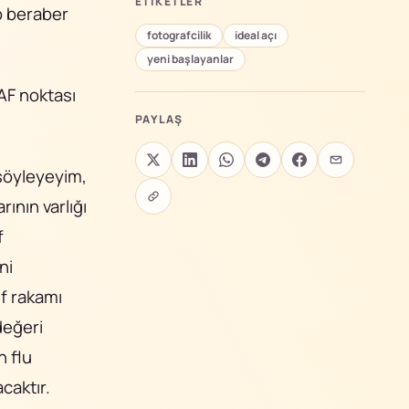
ETIKETLER
p beraber
fotografcilik
ideal açı
yeni başlayanlar
 AF noktası
PAYLAŞ
söyleyeyim,
rının varlığı
f
ni
 f rakamı
değeri
n flu
caktır.