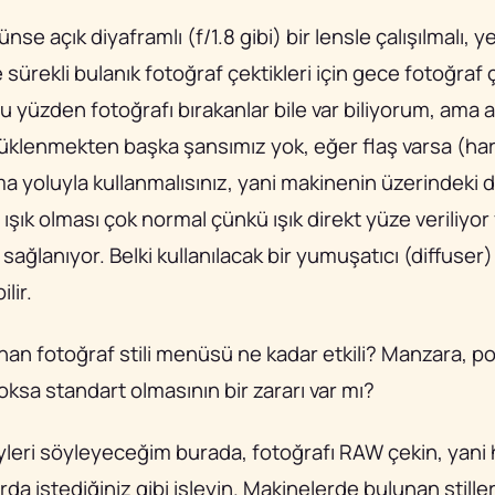
 açık diyaframlı (f/1.8 gibi) bir lensle çalışılmalı, y
e sürekli bulanık fotoğraf çektikleri için gece fotoğra
u yüzden fotoğrafı bırakanlar bile var biliyorum, ama a
üklenmekten başka şansımız yok, eğer flaş varsa (har
 yoluyla kullanmalısınız, yani makinenin üzerindeki da
şık olması çok normal çünkü ışık direkt yüze veriliyor
sağlanıyor. Belki kullanılacak bir yumuşatıcı (diffuser)
lir.
an fotoğraf stili menüsü ne kadar etkili? Manzara, po
oksa standart olmasının bir zararı var mı?
yleri söyleyeceğim burada, fotoğrafı RAW çekin, yani
rda istediğiniz gibi işleyin. Makinelerde bulunan stil