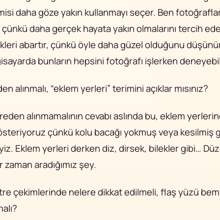
kimisi daha göze yakın kullanmayı seçer. Ben fotoğrafl
 çünkü daha gerçek hayata yakın olmalarını tercih ed
nkleri abartır, çünkü öyle daha güzel olduğunu düşün
lgisayarda bunların hepsini fotoğrafı işlerken deneyebil
en alınmalı, “eklem yerleri” terimini açıklar mısınız?
reden alınmamalının cevabı aslında bu, eklem yerleri
eriyoruz çünkü kolu bacağı yokmuş veya kesilmiş g
z. Eklem yerleri derken diz, dirsek, bilekler gibi… Dü
er zaman aradığımız şey.
tre çekimlerinde nelere dikkat edilmeli, flaş yüzü b
malı?